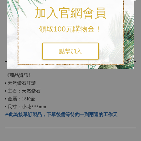
有熾烈的愛與堅不可摧的意思
加入官網會員
世人發現鑽石不怕火煉
領取100元購物金！
不畏鋼擊
自此認為鑽石擁有超越俗世的力量
點擊加入
《商品資訊》
• 天然鑽石耳環
• 主石：天然鑽石
• 金屬：18K金
• 尺寸：小花5*5mm
☀此為接單訂製品，下單後需等待約一到兩週的工作天