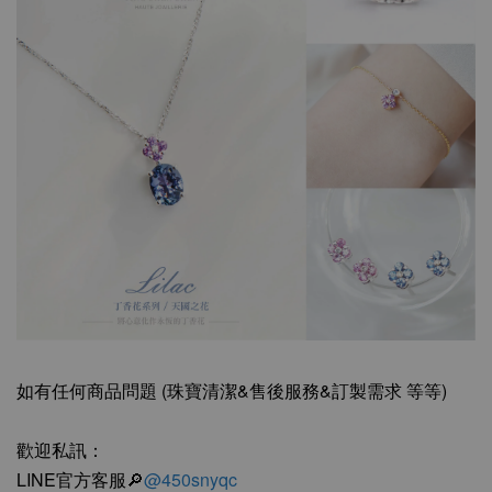
如有任何商品問題 (珠寶清潔&售後服務&訂製需求 等等)
歡迎私訊：
LINE官方客服🔎
@450snyqc