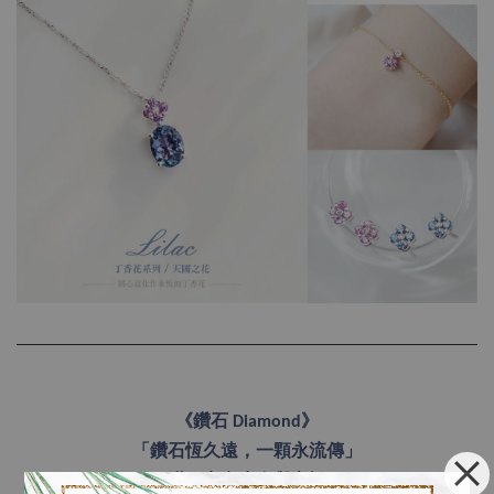
《鑽石 Diamond》
「鑽石恆久遠，一顆永流傳」
鑽石寓意生命與永恒