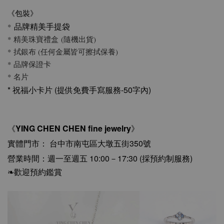
《包裝》
品牌精美手提袋
*
* 精美珠寶禮盒 (隨機出貨)
* 拭銀布 (任何金屬皆可擦拭保養)
* 品牌保證卡
* 名片
*
祝福小卡片 (提供免費手寫服務-50字內)
YING CHEN CHEN fine jewelry
《
》
實體門市
台中市南屯區大墩五街350號
：
營業時間：週一至週五 10:00－17:30 (採預約制服務)
❧歡迎預約鑑賞