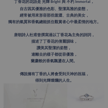
丁香花的花語是
光輝
Bright
與
不朽
Immortal
，
自古因其優雅的色彩、聖潔高雅的姿態，
經常被用來形容那些羞澀、古典的美女，
獨有的氣質和香氣總能抓住觀賞者心中最柔情的地方。
唐朝詩人杜甫曾撰寫過以丁香花為主角的詩詞，
描述了丁香花的倩麗韻味，
讚美其聖潔的姿態，
連離去的樣子都從容優雅，
蘭麝般的香氣飄盪在人間。
傳說擁有丁香的人將會受到天神的祝福，
得到光輝燦爛的人生。