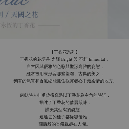
【丁香花系列】
丁香花的花語是 光輝 Bright 與 不朽 Immortal，
自古因其優雅的色彩與聖潔高雅的姿態，
經常被用來形容那些羞澀、古典的美女，
獨有的氣質和香氣總能抓住觀賞者心中最柔情的地方。
唐朝詩人杜甫曾撰寫過以丁香花為主角的詩詞，
描述了丁香花的倩麗韻味，
讚美其聖潔的姿態，
連離去的樣子都從容優雅，
蘭麝般的香氣飄盪在人間。