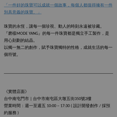
「一件好的珠寶可以成就一個故事，每個人都值得擁有一件
別具意義的珠寶。」
珠寶的永恆，讓每一個珍視、動人的時刻永遠被珍藏。
『磨樣MODE YANG』的每一件珠寶都是獨立手工製作，是
用心刻劃的結晶。
以獨一無二的創作，賦予珠寶獨特的性格，成就生活的每一
個符號。
《實體店面》
台中南屯門市
| 台中市南屯區大墩五街350號2樓
營業時間：週一至週五 10:00－17:30 ( 設計開發創作 / 採預
約服務 )