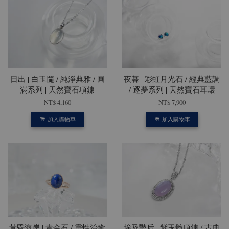
日出 | 白玉髓 / 純淨典雅 / 圓
夜暮 | 彩虹月光石 / 經典藍調
滿系列 | 天然寶石項鍊
/ 逐夢系列 | 天然寶石耳環
NT$ 4,160
NT$ 7,900
加入購物車
加入購物車
黃昏海岸 | 青金石 / 靈性治癒
埃及豔后 | 紫玉髓項鍊 / 古典