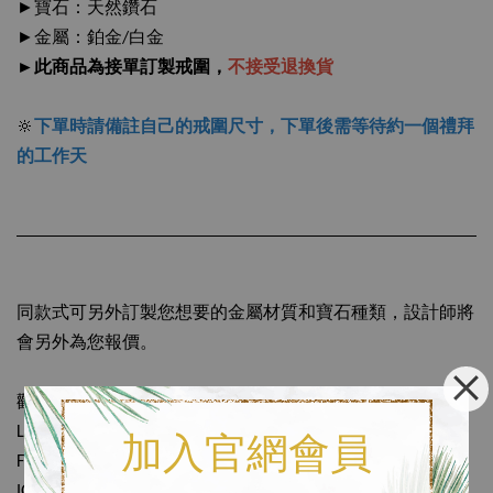
►寶石：天然鑽石
►金屬：鉑金/白金
►此商品為接單訂製戒圍，
不接受退換貨
🔆
下單時請備註自己的戒圍尺寸，下單後需等待約一個禮拜
的工作天
同款式可另外訂製您想要的金屬材質和寶石種類，設計師將
會另外為您報價。
歡迎私訊：
LINE官方客服🔎
@rax9582t
加入官網會員
FB粉絲專頁🔎
磨樣 MODE YANG
IG小盒子🔎
mode_yang