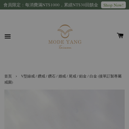
會員限定：每消費滿NT$1000，累績NT$30回饋金
Shop Now!
›
首頁
V型線戒 / 鑽戒 / 鑽石 / 婚戒 / 尾戒 / 鉑金 / 白金 (接單訂製專屬
戒圍)