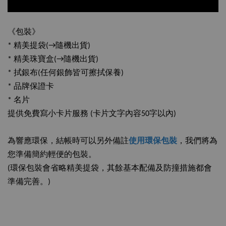
《包裝》
* 精美提袋(→隨機出貨)
* 精美珠寶盒(→隨機出貨)
* 拭銀布(任何銀飾皆可擦拭保養)
* 品牌保證卡
* 名片
提供免費寫小卡片服務 (卡片文字內容50字以內)
為響應環保，結帳時可以另外備註
使用環保包裝
，我們將為
您準備簡約輕便的包裝。
(環保包裝會省略精美提袋，其餘基本配備及防撞措施都會
準備完善。)