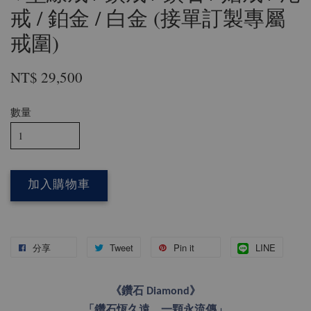
戒 / 鉑金 / 白金 (接單訂製專屬
戒圍)
NT$ 29,500
數量
加入購物車
分享
Tweet
Pin it
LINE
《鑽石 Diamond》
「鑽石恆久遠，一顆永流傳」