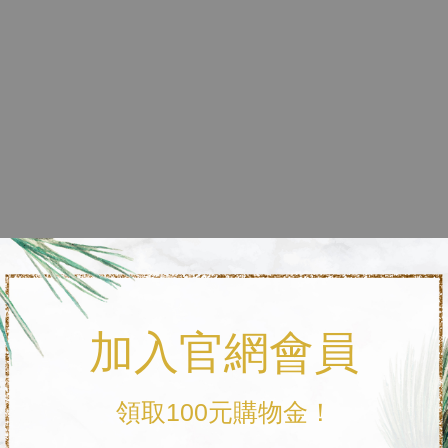
）
得擁有一件別具意義的珠寶。」
珍藏。
加入官網會員
工製作，是用心刻劃的結晶。
生活的每一個符號。
領取100元購物金！