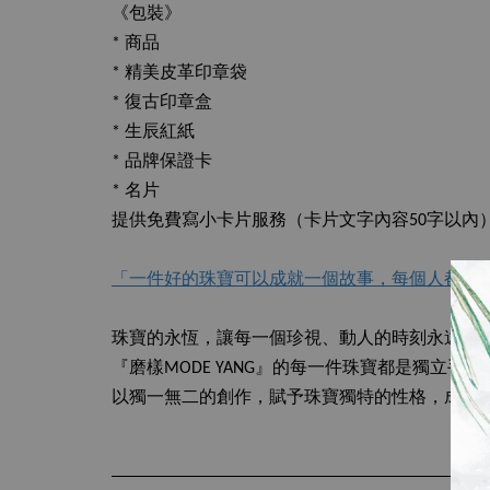
《包裝》
* 商品
* 精美皮革印章袋
* 復古印章盒
* 生辰紅紙
* 品牌保證卡
* 名片
提供免費寫小卡片服務（卡片文字內容50字以內
「一件好的珠寶可以成就一個故事，每個人都值
珠寶的永恆，讓每一個珍視、動人的時刻永遠被
『磨樣MODE YANG』的每一件珠寶都是獨立手
以獨一無二的創作，賦予珠寶獨特的性格，成就