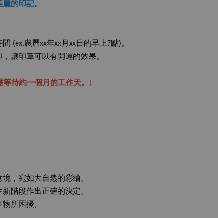
美麗的印記。
x.農曆xx年xx月xx日的早上7點)。
印，讓印章可以有開運的效果。
需等待約一個月的工作天。
)
意境，宛如大自然的彩繪。
生新階段作出正確的決定。
事物所困擾。