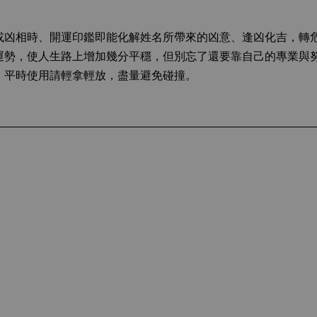
或凶相時、開運印鑑即能化解姓名所帶來的凶意、逢凶化吉，轉
運勢，使人生路上增加幾分平穩，但別忘了還要靠自己的專業與
，平時使用請輕拿輕放，盡量避免碰撞。