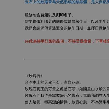
玉石上的紋路皆為天然形成的結晶體，是大自然
服務包含
開運
以及
刻印名子
。
需要提供刻印者的國曆或是農曆生日，以及出生時間 (e
我們會請師傅算過適合的刻印日期，並擇日做刻
(☀此為接單訂製的品項，
不接受退換貨
，下單後
《玫瑰石》
台灣本土的天然玉石，產自花蓮。
玫瑰石真正的可貴之處是石頭中如國畫山水般的
玫瑰石同時也是掌握變化的寶石，幫助我們在人
使人培養一種高潔的情操，放寬心胸，不為繁瑣