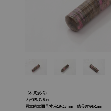
《材質規格》
天然的玫瑰石。
圓章的章面尺寸為18x18mm，總長度約61mm