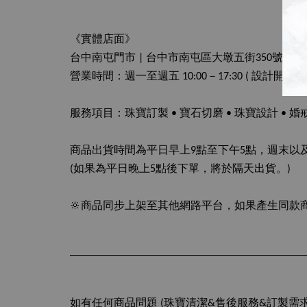
《實體店面》
台中南屯門市
| 台中市南屯區大墩五街350號2樓
營業時間：週一至週五 10:00－17:30 ( 設計開發創
服務項目：珠寶訂製 • 寶石切磨 • 珠寶設計 • 婚
商品出貨時間為平日早上9點至下午5點，週末以
(如果為平日晚上5點後下單，將於隔天出貨。)
🔆商品同步上架至其他網路平台，如果產生同款
如有任何商品問題 (珠寶清潔&售後服務&訂製需求