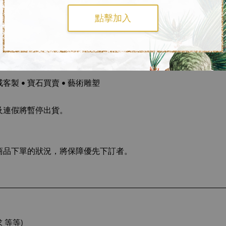
點擊加入
作 / 採預約服務 )
戒客製 • 寶石買賣 • 藝術雕塑
及連假將暫停出貨。
商品下單的狀況，將保障優先下訂者。
 等等)