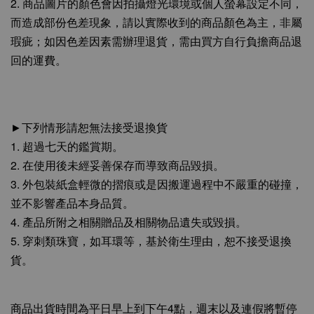
2. 商品圖片的顏色會因拍攝燈光環境或個人螢幕設定不同，
而造成部份色差現象，請以實際收到的商品顏色為主，非屬
瑕疵；如因色差因素需辦理退貨，需由買方自行負擔商品退
回的運費。
►下列情形請恕無法接受退換貨
1. 超過七天的鑑賞期。
2. 在使用後未經妥善保存而導致商品毀損。
3. 外包裝紙盒輕微的摺痕或是因搬運過程中不嚴重的碰撞，
並不影響產品本身品質。
4. 產品所附之相關贈品及相關物品遺失或毀損。
5. 穿刺類珠寶，如耳環等，基於衛生理由，恕不接受退換
貨。
商品出貨時間為平日早上到下午4點，週末以及連假將暫停