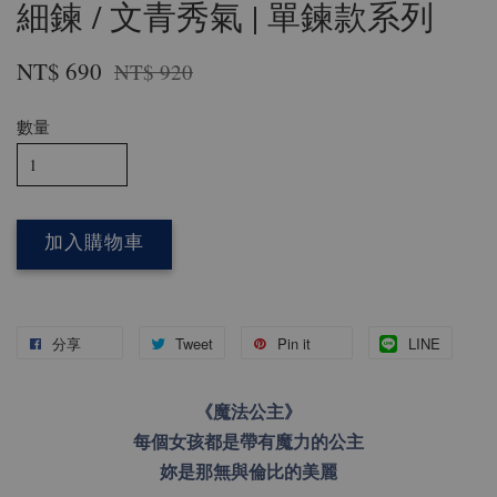
細鍊 / 文青秀氣 | 單鍊款系列
NT$ 690
NT$ 920
數量
加入購物車
分享
Tweet
Pin it
LINE
《魔法公主》
每個女孩都是帶有魔力的公主
妳是那無與倫比的美麗