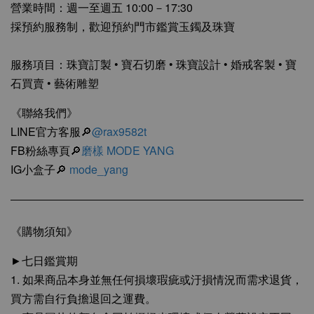
營業時間：週一至週五 10:00－17:30
採預約服務制，歡迎預約門市鑑賞玉鐲及珠寶
服務項目：珠寶訂製 • 寶石切磨 • 珠寶設計 • 婚戒客製 • 寶
石買賣 • 藝術雕塑
《聯絡我們》
LINE官方客服🔎
@rax9582t
FB粉絲專頁🔎
磨樣 MODE YANG
IG小盒子🔎
mode_yang
《購物須知》
►七日鑑賞期
1. 如果商品本身並無任何損壞瑕疵或汙損情況而需求退貨，
買方需自行負擔退回之運費。