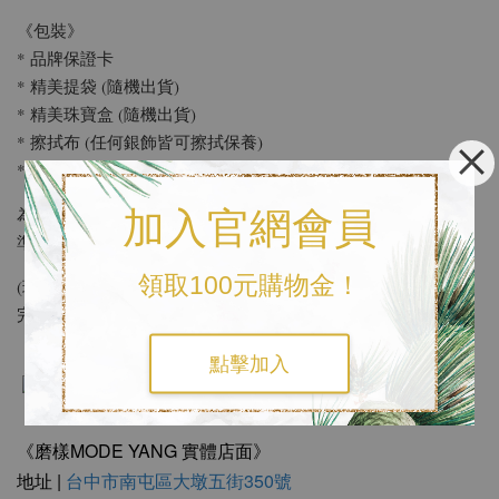
《包裝》
* 品牌保證卡
* 精美提袋 (隨機出貨)
* 精美珠寶盒 (隨機出貨)
* 擦拭布 (任何銀飾皆可擦拭保養)
* 名片 / 小卡 (提供免費寫50字以內小卡片服務 )
使用環保包裝
為響應環保，結帳時可以另外備註
，我們將為您
加入官網會員
準備簡約輕便的包裝
領取100元購物金！
(環保包裝會省略精美提袋，其餘基本配備及防撞措施都會準備
完善。)
點擊加入
《磨樣MODE YANG 實體店面》
地址 |
台中市南屯區大墩五街350號