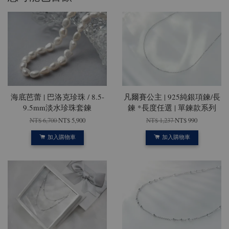
海底芭蕾 | 巴洛克珍珠 / 8.5-
凡爾賽公主 | 925純銀項鍊/長
9.5mm淡水珍珠套鍊
鍊 *長度任選 | 單鍊款系列
NT$ 6,700
NT$ 5,900
NT$ 1,237
NT$ 990
加入購物車
加入購物車