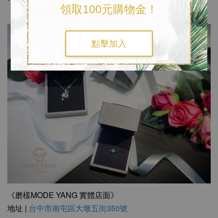
領取100元購物金！
點擊加入
《磨樣MODE YANG 實體店面》
地址 |
台中市南屯區大墩五街350號