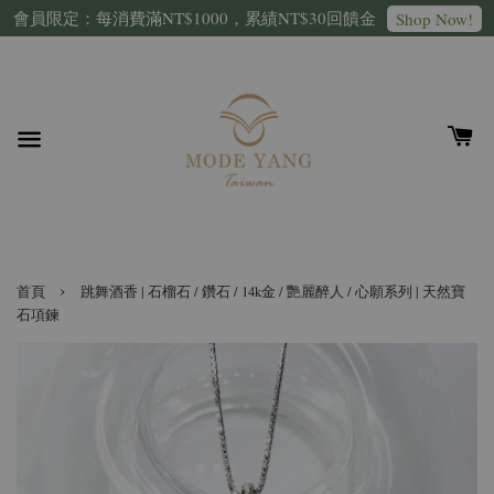
會員限定：每消費滿NT$1000，累績NT$30回饋金
Shop Now!
›
首頁
跳舞酒香 | 石榴石 / 鑽石 / 14k金 / 艷麗醉人 / 心願系列 | 天然寶
石項鍊