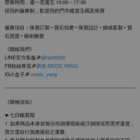
營業時間：週一至週五 10:00－17:30
採預約服務制，歡迎預約門市鑑賞玉鐲及珠寶
服務項目：珠寶訂製 • 寶石切磨 • 珠寶設計 • 婚戒客製 • 寶
石買賣 • 藝術雕塑
《聯絡我們》
LINE官方客服🔎
@rax9582t
FB粉絲專頁🔎
磨樣 MODE YANG
IG小盒子🔎
mode_yang
《購物須知》
►七日鑑賞期
1. 如果商品本身並無任何損壞瑕疵或汙損情況而需求退貨，
買方需自行負擔退回之運費。