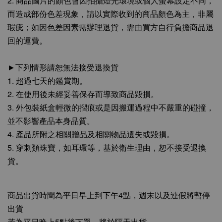
2. 商品圖片的顏色會因拍攝燈光環境或個人螢幕設定不同，
而造成部份色差現象，請以實際收到的商品顏色為主，非屬
瑕疵；如因色差因素需辦理退貨，需由買方自行負擔商品退
回的運費。
►下列情形請恕無法接受退換貨
1. 超過七天的鑑賞期。
2. 在使用後未經妥善保存而導致商品毀損。
3. 外包裝紙盒輕微的摺痕或是因搬運過程中不嚴重的碰撞，
並不影響產品本身品質。
4. 產品所附之相關贈品及相關物品遺失或毀損。
5. 穿刺類珠寶，如耳環等，基於衛生理由，恕不接受退換
貨。
商品出貨時間為平日早上到下午4點，週末以及連假將暫停
出貨
若為平日晚上5點後下單，將於隔天出貨