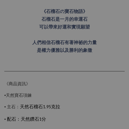
《石榴石の寶石物語》
石榴石是一月的幸運石
可以帶來好運和實現願望
人們相信石榴石有著神祕的力量
是權力優雅以及勝利的象徵
《商品資訊》
•天然寶石項鍊
• 主石：
天然石榴石1.95克拉
•
配石
：
天然鑽石1分