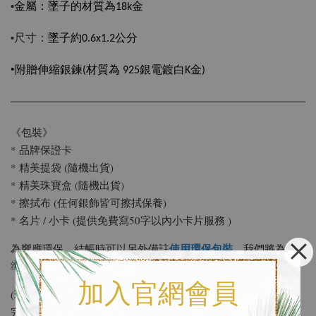
•
金屬：
墜子的材質為18k金
尺寸：
•
墜子約0.6x1.2公分
•
附贈伸縮銀鍊(材質為 925銀電鍍白K金)
《包裝》
* 品牌保證卡
* 精美提袋 (隨機出貨)
* 精美珠寶盒 (隨機出貨)
* 擦拭布 (任何銀飾皆可擦拭保養)
* 名片 / 小卡 (提供免費寫50字以內小卡片服務 )
使用環保包裝
為響應環保，結帳時可以另外備註
，我們將為您
準備簡約輕便的包裝
加入官網會員
(環保包裝會省略精美提袋，其餘基本配備及防撞措施都會準備
完善。)