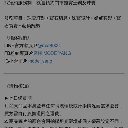
採預約服務制，歡迎預約門市鑑賞玉鐲及珠寶
服務項目：珠寶訂製 • 寶石切磨 • 珠寶設計 • 婚戒客製 • 寶
石買賣 • 藝術雕塑
《聯絡我們》
LINE官方客服🔎
@rax9582t
FB粉絲專頁🔎
磨樣 MODE YANG
IG小盒子🔎
mode_yang
《購物須知》
►七日鑑賞期
1. 如果商品本身並無任何損壞瑕疵或汙損情況而需求退貨，
買方需自行負擔退回之運費。
2. 商品圖片的顏色會因拍攝燈光環境或個人螢幕設定不同，