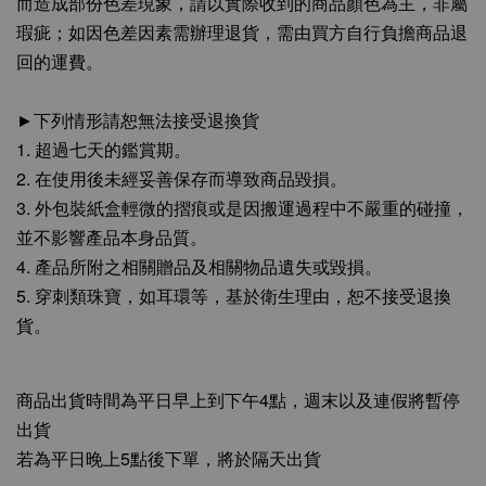
而造成部份色差現象，請以實際收到的商品顏色為主，非屬
瑕疵；如因色差因素需辦理退貨，需由買方自行負擔商品退
回的運費。
►下列情形請恕無法接受退換貨
1. 超過七天的鑑賞期。
2. 在使用後未經妥善保存而導致商品毀損。
3. 外包裝紙盒輕微的摺痕或是因搬運過程中不嚴重的碰撞，
並不影響產品本身品質。
4. 產品所附之相關贈品及相關物品遺失或毀損。
5. 穿刺類珠寶，如耳環等，基於衛生理由，恕不接受退換
貨。
商品出貨時間為平日早上到下午4點，週末以及連假將暫停
出貨
若為平日晚上5點後下單，將於隔天出貨