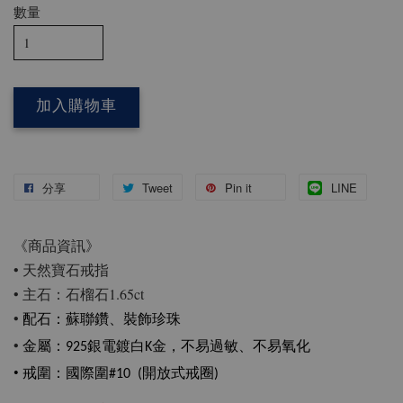
數量
加入購物車
分享
Tweet
Pin it
LINE
《商品資訊》
• 天然寶石戒指
• 主石：石榴石1.65ct
•
配石
：蘇聯鑽、裝飾珍珠
•
金屬：925銀電鍍白K金，不易過敏、不易氧化
• 戒圍
：國際圍#10 (開放式戒圈)