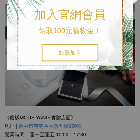
加入官網會員
領取100元購物金！
點擊加入
《磨樣MODE YANG 實體店面》
地址 |
台中市南屯區大墩五街350號
營業時間：週一至週五 10:00－17:30