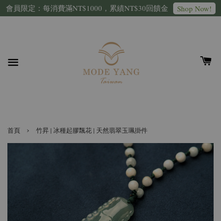
會員限定：每消費滿NT$1000，累績NT$30回饋金
Shop Now!
›
首頁
竹昇 | 冰種起膠飄花 | 天然翡翠玉珮掛件