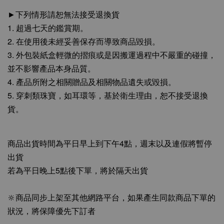
►下列情形請恕無法接受退換貨
1. 超過七天的鑑賞期。
2. 在使用後未經妥善保存而導致商品毀損。
3. 外包裝紙盒輕微的摺痕或是因搬運過程中不嚴重的碰撞，
並不影響產品本身品質。
4. 產品所附之相關贈品及相關物品遺失或毀損。
5. 穿刺類珠寶，如耳環等，基於衛生理由，恕不接受退換
貨。
商品出貨時間為平日早上到下午4點，週末以及連假將暫停
出貨
若為平日晚上5點後下單，將於隔天出貨
🔆商品同步上架至其他網路平台，如果產生同款商品下單的
狀況，將保障優先下訂者