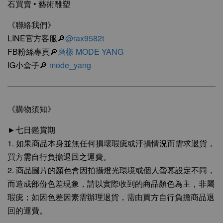
石買賣 • 藝術雕塑
《聯絡我們》
LINE官方客服🔎
@rax9582t
FB粉絲專頁🔎
磨樣 MODE YANG
IG小盒子🔎
mode_yang
《購物須知》
►七日鑑賞期
1. 如果商品本身並無任何損壞瑕疵或汙損情況而需求退貨，
買方需自行負擔退回之運費。
2. 商品圖片的顏色會因拍攝燈光環境或個人螢幕設定不同，
而造成部份色差現象，請以實際收到的商品顏色為主，非屬
瑕疵；如因色差因素需辦理退貨，需由買方自行負擔商品退
回的運費。