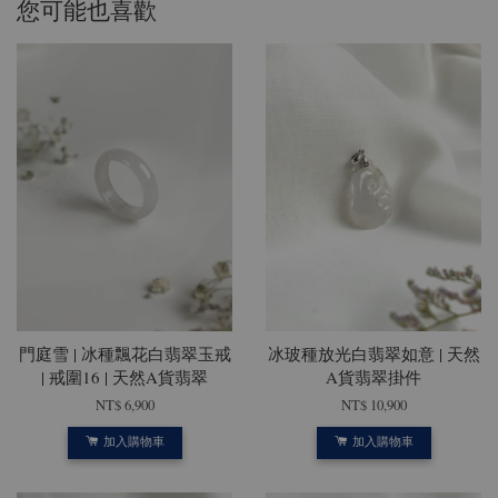
您可能也喜歡
門庭雪 | 冰種飄花白翡翠玉戒
冰玻種放光白翡翠如意 | 天然
| 戒圍16 | 天然A貨翡翠
A貨翡翠掛件
NT$ 6,900
NT$ 10,900
加入購物車
加入購物車