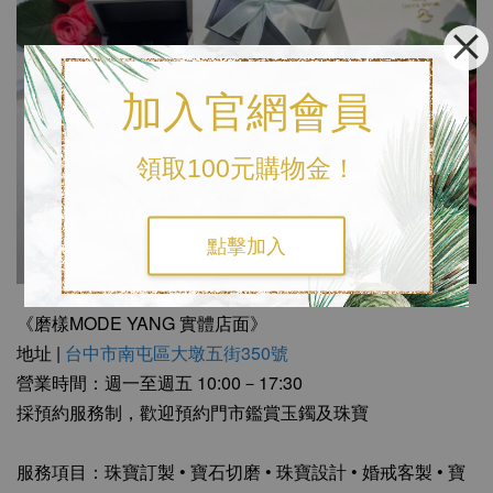
加入官網會員
領取100元購物金！
點擊加入
《磨樣MODE YANG 實體店面》
地址 |
台中市南屯區大墩五街350號
營業時間：週一至週五 10:00－17:30
採預約服務制，歡迎預約門市鑑賞玉鐲及珠寶
服務項目：珠寶訂製 • 寶石切磨 • 珠寶設計 • 婚戒客製 • 寶