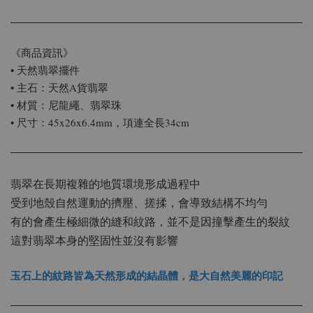
《商品資訊》
• 天然翡翠擺件
• 主石：天然A貨翡翠
• 材質：尼龍繩、翡翠珠
• 尺寸：45x26x6.4mm，項連全長34cm
翡翠在長期複雜的地質環境形成過程中
受到地殼自然運動的擠壓、搓揉，會導致結構不均勻
有的會產生極細微的縫和紋路，並不是因撞擊產生的裂紋
這對翡翠本身的堅固性並沒有影響
玉石上的紋路皆為天然形成的結晶體，是大自然美麗的印記