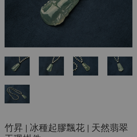
竹昇 | 冰種起膠飄花 | 天然翡翠