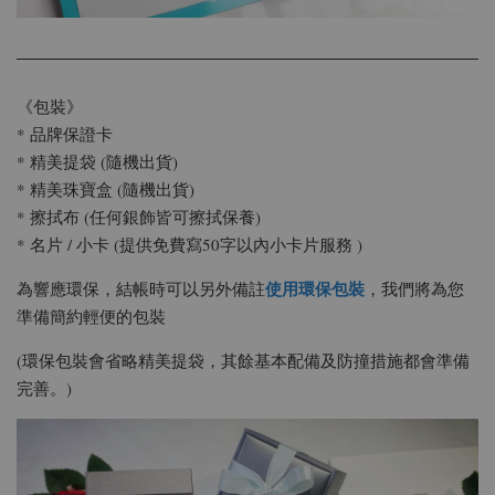
《包裝》
* 品牌保證卡
* 精美提袋 (隨機出貨)
* 精美珠寶盒 (隨機出貨)
* 擦拭布 (任何銀飾皆可擦拭保養)
* 名片 / 小卡 (提供免費寫50字以內小卡片服務 )
使用環保包裝
為響應環保，結帳時可以另外備註
，我們將為您
準備簡約輕便的包裝
(環保包裝會省略精美提袋，其餘基本配備及防撞措施都會準備
完善。)