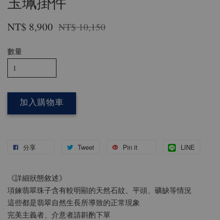
玉珮掛件
NT$ 8,900
NT$ 10,150
數量
加入購物車
分享
Tweet
Pin it
LINE
《詳細狀態敘述》
項鍊翡翠珠子含有較明顯的天然石紋、平頭、礦缺等情況
這些都是翡翠自然生長所導致的正常現象
完美主義者、介意者請斟酌下單