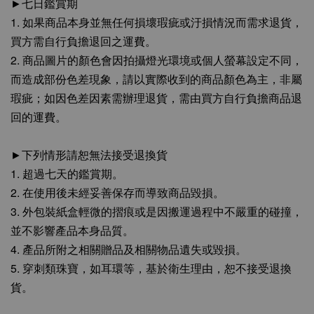
►七日鑑賞期
1. 如果商品本身並無任何損壞瑕疵或汙損情況而需求退貨，
買方需自行負擔退回之運費。
2. 商品圖片的顏色會因拍攝燈光環境或個人螢幕設定不同，
而造成部份色差現象，請以實際收到的商品顏色為主，非屬
瑕疵；如因色差因素需辦理退貨，需由買方自行負擔商品退
回的運費。
►下列情形請恕無法接受退換貨
1. 超過七天的鑑賞期。
2. 在使用後未經妥善保存而導致商品毀損。
3. 外包裝紙盒輕微的摺痕或是因搬運過程中不嚴重的碰撞，
並不影響產品本身品質。
4. 產品所附之相關贈品及相關物品遺失或毀損。
5. 穿刺類珠寶，如耳環等，基於衛生理由，恕不接受退換
貨。