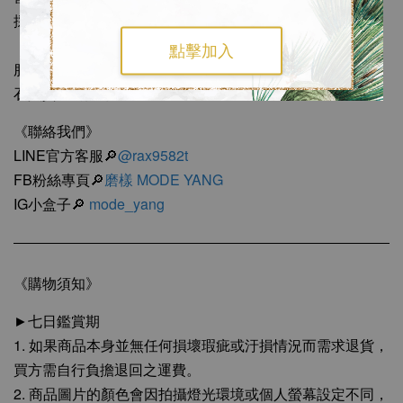
採預約服務制，歡迎預約門市鑑賞玉鐲及珠寶
點擊加入
服務項目：珠寶訂製 • 寶石切磨 • 珠寶設計 • 婚戒客製 • 寶
石買賣 • 藝術雕塑
《聯絡我們》
LINE官方客服🔎
@rax9582t
FB粉絲專頁🔎
磨樣 MODE YANG
IG小盒子🔎
mode_yang
《購物須知》
►七日鑑賞期
1. 如果商品本身並無任何損壞瑕疵或汙損情況而需求退貨，
買方需自行負擔退回之運費。
2. 商品圖片的顏色會因拍攝燈光環境或個人螢幕設定不同，