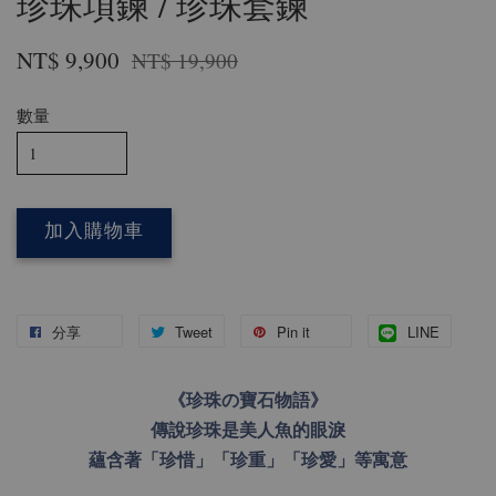
珍珠項鍊 / 珍珠套鍊
NT$ 9,900
NT$ 19,900
數量
加入購物車
分享
Tweet
Pin it
LINE
《珍珠の寶石物語》
傳說珍珠是美人魚的眼淚
蘊含著「珍惜」「珍重」「珍愛」等寓意