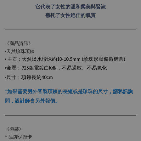
它代表了女性的溫和柔美與賢淑
襯托了女性絕佳的氣質
《商品資訊》
•天然珍珠項鍊
• 主石：
天然淡水珍珠
約10-10.5mm (珍珠形狀偏微橢圓)
•
金屬：925銀電鍍白K金，不易過敏、不易氧化
尺寸：
•
項鍊
長約40cm
*如果需要另外客製項鍊的長短或是珍珠的尺寸，請私訊詢
問，設計師會另外報價。
《包裝》
* 品牌保證卡