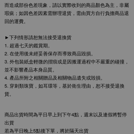
而造成部份色差現象，請以實際收到的商品顏色為主，非屬
瑕疵；如因色差因素需辦理退貨，需由買方自行負擔商品退
回的運費。
►下列情形請恕無法接受退換貨
1. 超過七天的鑑賞期。
2. 在使用後未經妥善保存而導致商品毀損。
3. 外包裝紙盒輕微的摺痕或是因搬運過程中不嚴重的碰撞，
並不影響產品本身品質。
4. 產品所附之相關贈品及相關物品遺失或毀損。
5. 穿刺類珠寶，如耳環等，基於衛生理由，恕不接受退換
貨。
商品出貨時間為平日早上到下午4點，週末以及連假將暫停
出貨
若為平日晚上5點後下單，將於隔天出貨