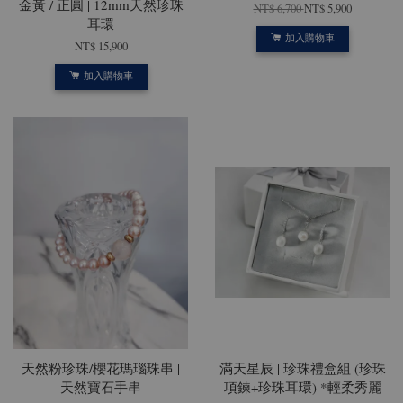
金黃 / 正圓 | 12mm天然珍珠
NT$ 6,700
NT$ 5,900
耳環
加入購物車
NT$ 15,900
加入購物車
天然粉珍珠/櫻花瑪瑙珠串 |
滿天星辰 | 珍珠禮盒組 (珍珠
天然寶石手串
項鍊+珍珠耳環) *輕柔秀麗