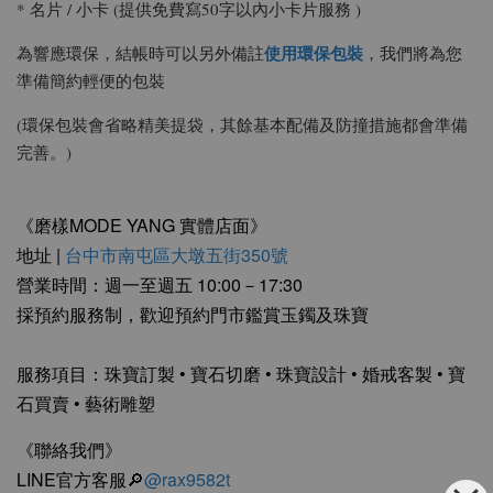
* 名片 / 小卡 (提供免費寫50字以內小卡片服務 )
使用環保包裝
為響應環保，結帳時可以另外備註
，我們將為您
準備簡約輕便的包裝
(環保包裝會省略精美提袋，其餘基本配備及防撞措施都會準備
完善。)
《磨樣MODE YANG 實體店面》
地址 |
台中市南屯區大墩五街350號
營業時間：週一至週五 10:00－17:30
採預約服務制，歡迎預約門市鑑賞玉鐲及珠寶
服務項目：珠寶訂製 • 寶石切磨 • 珠寶設計 • 婚戒客製 • 寶
石買賣 • 藝術雕塑
《聯絡我們》
LINE官方客服🔎
@rax9582t