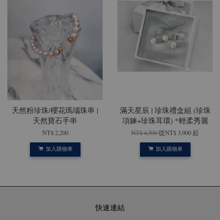
天然粉珍珠/櫻花瑪瑙珠串 |
滿天星辰 | 珍珠禮盒組 (珍珠
天然寶石手串
項鍊+珍珠耳環) *輕柔秀麗
NT$ 2,200
NT$ 4,500
從
NT$ 3,900
起
加入購物車
加入購物車
快速連結