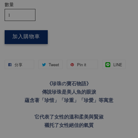
數量
加入購物車
分享
Tweet
Pin it
LINE
《珍珠の寶石物語》
傳說珍珠是美人魚的眼淚
蘊含著「珍惜」「珍重」「珍愛」等寓意
它代表了女性的溫和柔美與賢淑
襯托了女性絕佳的氣質