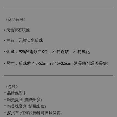
《商品資訊》
• 天然寶石項鍊
• 主石：
天然淡水珍珠
•
金屬：925銀電鍍白K金，不易過敏、不易氧化
尺寸：
•
珍珠
約
4.5-5.5mm /
45+3.5cm (延長鍊可調整長短)
《包裝》
* 品牌保證卡
* 精美提袋 (隨機出貨)
* 精美珠寶盒 (隨機出貨)
* 擦拭布 (任何銀飾皆可擦拭保養)