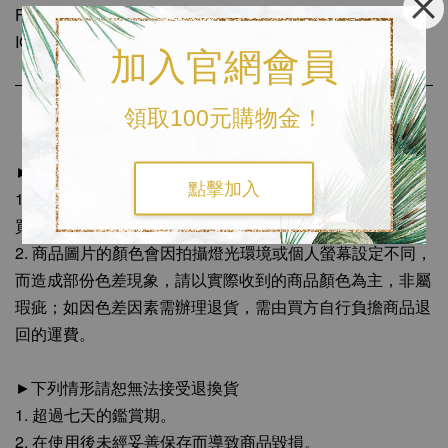
FB粉絲專頁🔎
磨樣 MODE YANG
IG小盒子🔎
mode_yang
加入官網會員
領取100元購物金！
《購物須知》
►七日鑑賞期
點擊加入
1. 如果商品本身並無任何損壞瑕疵或汙損情況而需求退貨，
買方需自行負擔退回之運費。
2. 商品圖片的顏色會因拍攝燈光環境或個人螢幕設定不同，
而造成部份色差現象，請以實際收到的商品顏色為主，非屬
瑕疵；如因色差因素需辦理退貨，需由買方自行負擔商品退
回的運費。
►下列情形請恕無法接受退換貨
1. 超過七天的鑑賞期。
2. 在使用後未經妥善保存而導致商品毀損。