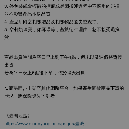
3. 外包裝紙盒輕微的摺痕或是因搬運過程中不嚴重的碰撞，
並不影響產品本身品質。
4. 產品所附之相關贈品及相關物品遺失或毀損。
5. 穿刺類珠寶，如耳環等，基於衛生理由，恕不接受退換
貨。
商品出貨時間為平日早上到下午4點，週末以及連假將暫停
出貨
若為平日晚上5點後下單，將於隔天出貨
🔆商品同步上架至其他網路平台，如果產生同款商品下單的
狀況，將保障優先下訂者
《臺灣地區》
https://www.modeyang.com/pages/臺灣