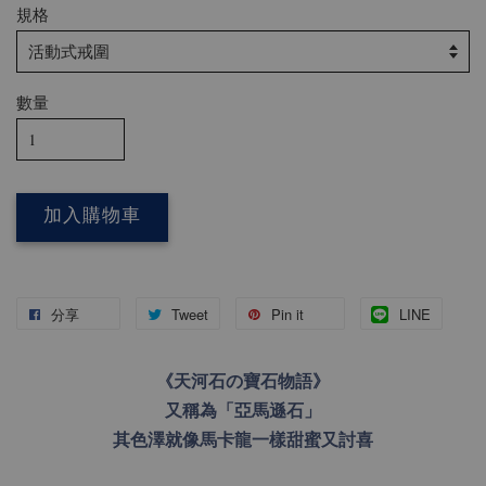
規格
數量
加入購物車
分享
Tweet
Pin it
LINE
《天河石の寶石物語》
又稱為「亞馬遜石」
其色澤就像馬卡龍一樣甜蜜又討喜