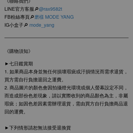
《聯絡我們》
LINE官方客服🔎
@rax9582t
FB粉絲專頁🔎
磨樣 MODE YANG
IG小盒子🔎
mode_yang
《購物須知》
►七日鑑賞期
1. 如果商品本身並無任何損壞瑕疵或汙損情況而需求退貨，
買方需自行負擔退回之運費。
2. 商品圖片的顏色會因拍攝燈光環境或個人螢幕設定不同，
而造成部份色差現象，請以實際收到的商品顏色為主，非屬
瑕疵；如因色差因素需辦理退貨，需由買方自行負擔商品退
回的運費。
►下列情形請恕無法接受退換貨