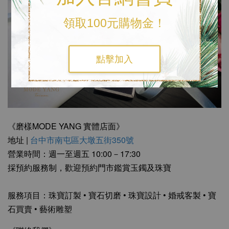
領取100元購物金！
點擊加入
《磨樣MODE YANG 實體店面》
地址 |
台中市南屯區大墩五街350號
營業時間：週一至週五 10:00－17:30
採預約服務制，歡迎預約門市鑑賞玉鐲及珠寶
服務項目：珠寶訂製 • 寶石切磨 • 珠寶設計 • 婚戒客製 • 寶
石買賣 • 藝術雕塑