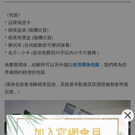
《包裝》
* 品牌保證卡
* 精美提袋 (隨機出貨)
* 精美珠寶盒 (隨機出貨)
* 擦拭布 (任何銀飾皆可擦拭保養)
* 名片 / 小卡 (提供免費寫50字以內小卡片服務 )
使用環保包裝
為響應環保，結帳時可以另外備註
，我們將為您
準備簡約輕便的包裝
(環保包裝會省略精美提袋，其餘基本配備及防撞措施都會準備
完善。)
加入官網會員