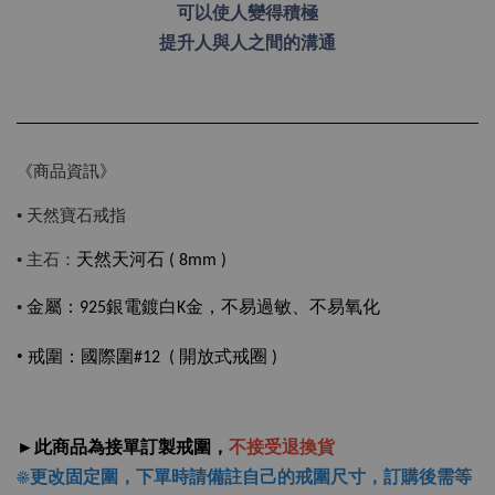
可以使人變得積極
提升人與人之間的溝通
《商品資訊》
• 天然寶石戒指
• 主石：
天然天河石 ( 8mm )
•
金屬：925銀電鍍白K金，不易過敏、不易氧化
• 戒圍
：國際圍#12 ( 開放式戒圈 )
►此商品為接單訂製戒圍，
不接受退換貨
☀更改固定圍，下單時請備註自己的戒圍尺寸，
訂購後需等