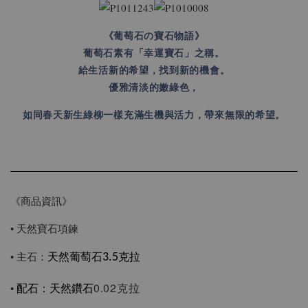
《葡萄石の寶石物語》
葡萄石素有「幸運寶石」之稱。
給生活新的希望，找到新的機會。
優雅清淡的嫩綠色，
如同春天新生綠柳一樣充滿生機與活力，帶來無限的希望。
《商品資訊》
• 天然寶石項鍊
• 主石：
3.5
天然葡萄石
克拉
0.02克拉
•
配石
：
天然鑽石