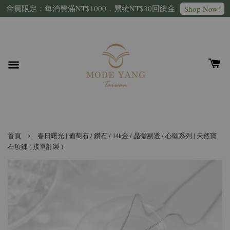
會員限定：每消費滿NT$1000，累績NT$30回饋金
Shop Now!
›
首頁
春日曙光 | 葡萄石 / 鑽石 / 14k金 / 晶瑩剔透 / 心願系列 | 天然寶
石項鍊 ( 接單訂製 )