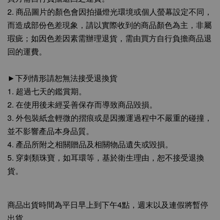
2. 商品圖片的顏色會因拍攝燈光環境或個人螢幕設定不同，
而造成部份色差現象，請以實際收到的商品顏色為主，非屬
瑕疵；如因色差因素需辦理退貨，需由買方自行負擔商品退
回的運費。
►下列情形請恕無法接受退換貨
1. 超過七天的鑑賞期。
2. 在使用後未經妥善保存而導致商品毀損。
3. 外包裝紙盒輕微的摺痕或是因搬運過程中不嚴重的碰撞，
並不影響產品本身品質。
4. 產品所附之相關贈品及相關物品遺失或毀損。
5. 穿刺類珠寶，如耳環等，基於衛生理由，恕不接受退換
貨。
商品出貨時間為平日早上到下午4點，週末以及連假將暫停
出貨