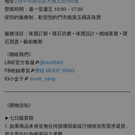
地址 |
台中市南屯區大墩五街350號
營業時間：週一至週五 10:00－17:30
採預約服務制，歡迎預約門市鑑賞玉鐲及珠寶
服務項目：珠寶訂製 • 寶石切磨 • 珠寶設計 • 婚戒客製 • 寶
石買賣 • 藝術雕塑
《聯絡我們》
LINE官方客服🔎
@rax9582t
FB粉絲專頁🔎
磨樣 MODE YANG
IG小盒子🔎
mode_yang
《購物須知》
►七日鑑賞期
1. 如果商品本身並無任何損壞瑕疵或汙損情況而需求退貨，
買方需自行負擔退回之運費。