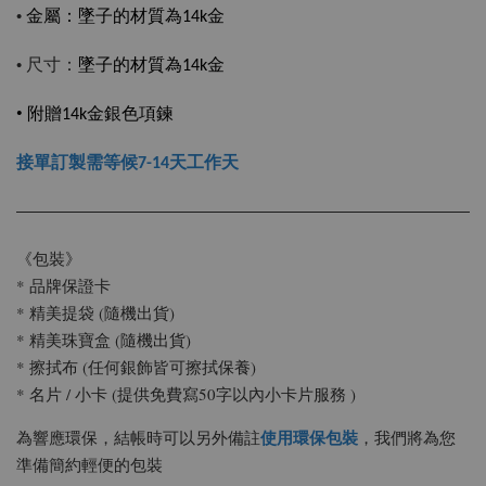
•
金屬：
墜子的材質為14k金
尺寸：
•
墜子的材質為14k金
•
附贈14k金銀色項鍊
接單訂製需等候7-14天工作天
《包裝》
* 品牌保證卡
* 精美提袋 (隨機出貨)
* 精美珠寶盒 (隨機出貨)
* 擦拭布 (任何銀飾皆可擦拭保養)
* 名片 / 小卡 (提供免費寫50字以內小卡片服務 )
使用環保包裝
為響應環保，結帳時可以另外備註
，我們將為您
準備簡約輕便的包裝