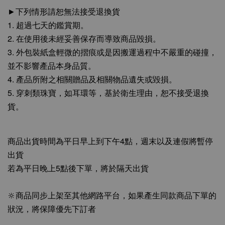
►下列情形請恕無法接受退換貨
1. 超過七天的鑑賞期。
2. 在使用後未經妥善保存而導致商品毀損。
3. 外包裝紙盒輕微的摺痕或是因搬運過程中不嚴重的碰撞，
並不影響產品本身品質。
4. 產品所附之相關贈品及相關物品遺失或毀損。
5. 穿刺類珠寶，如耳環等，基於衛生理由，恕不接受退換
貨。
商品出貨時間為平日早上到下午4點，週末以及連假將暫停
出貨
若為平日晚上5點後下單，將於隔天出貨
🔆商品同步上架至其他網路平台，如果產生同款商品下單的
狀況，將保障優先下訂者