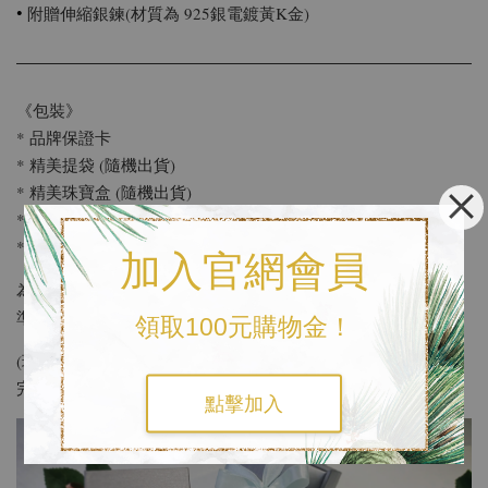
•
附贈伸縮銀鍊(材質為 925銀電鍍黃K金)
《包裝》
* 品牌保證卡
* 精美提袋 (隨機出貨)
* 精美珠寶盒 (隨機出貨)
* 擦拭布 (任何銀飾皆可擦拭保養)
* 名片 / 小卡 (提供免費寫50字以內小卡片服務 )
加入官網會員
使用環保包裝
為響應環保，結帳時可以另外備註
，我們將為您
準備簡約輕便的包裝
領取100元購物金！
(環保包裝會省略精美提袋，其餘基本配備及防撞措施都會準備
完善。)
點擊加入