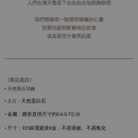
人們在滿天繁星下自由自在地跳舞歌唱
我們都擁有一顆透明璀璨的心靈
別害怕披荊斬棘地往前進
成為夜空中最亮的星
《商品資訊》
• 天然寶石項鍊
• 主石：
天然蛋白石
•
金屬：
圓形直徑尺寸約0.6-0.7公分
尺寸：
•
925銀電鍍黃K金，不易過敏、不易氧化