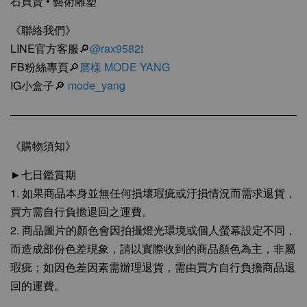
石買賣 • 藝術雕塑
《聯絡我們》
LINE官方客服🔎
@rax9582t
FB粉絲專頁🔎
磨樣 MODE YANG
IG小盒子🔎
mode_yang
《購物須知》
►七日鑑賞期
1. 如果商品本身並無任何損壞瑕疵或汙損情況而需求退貨，
買方需自行負擔退回之運費。
2. 商品圖片的顏色會因拍攝燈光環境或個人螢幕設定不同，
而造成部份色差現象，請以實際收到的商品顏色為主，非屬
瑕疵；如因色差因素需辦理退貨，需由買方自行負擔商品退
回的運費。