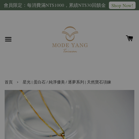
會員限定：每消費滿NT$1000，累績NT$30回饋金
Shop Now!
›
首頁
星光 | 蛋白石 / 純淨優美 / 逐夢系列 | 天然寶石項鍊