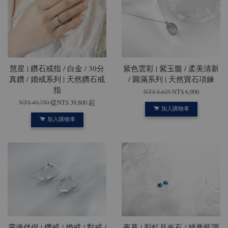
慧星 | 鑽石戒指 / 白金 / 30分
紫色雲彩 | 紫玉髓 / 柔美清新
真鑽 / 婚戒系列 | 天然鑽石戒
/ 圓滿系列 | 天然寶石項鍊
指
NT$ 8,625
NT$ 6,900
NT$ 49,750
從
NT$ 39,800
起
加入購物車
加入購物車
靈魂伴侶 | 鑽戒 / 婚戒 / 對戒 /
夜暮 | 彩虹月光石 / 經典藍調