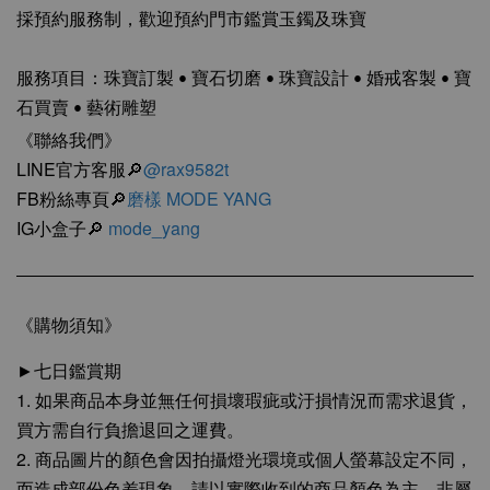
採預約服務制，歡迎預約門市鑑賞玉鐲及珠寶
服務項目：珠寶訂製 • 寶石切磨 • 珠寶設計 • 婚戒客製 • 寶
石買賣 • 藝術雕塑
《聯絡我們》
LINE官方客服🔎
@rax9582t
FB粉絲專頁🔎
磨樣 MODE YANG
IG小盒子🔎
mode_yang
《購物須知》
►七日鑑賞期
1. 如果商品本身並無任何損壞瑕疵或汙損情況而需求退貨，
買方需自行負擔退回之運費。
2. 商品圖片的顏色會因拍攝燈光環境或個人螢幕設定不同，
而造成部份色差現象，請以實際收到的商品顏色為主，非屬