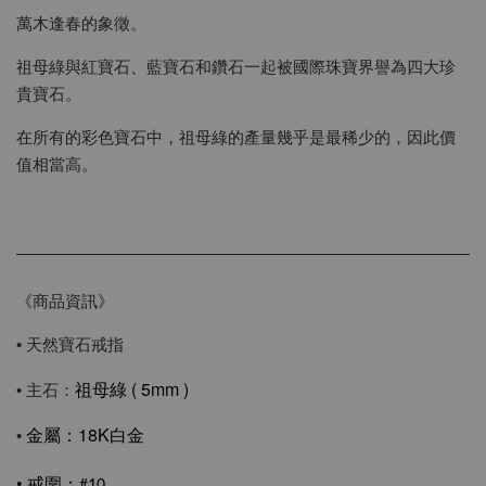
萬木逢春的象徵。
祖母綠與紅寶石、藍寶石和鑽石一起被國際珠寶界譽為四大珍
貴寶石。
在所有的彩色寶石中，祖母綠的產量幾乎是最稀少的，因此價
值相當高。
《商品資訊》
• 天然寶石戒指
祖母綠 ( 5mm )
• 主石：
18K白金
•
金屬：
•