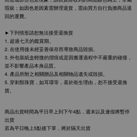
瑕疵；如因色差因素需辦理退貨，需由買方自行負擔商品退
回的運費。
►下列情形請恕無法接受退換貨
1. 超過七天的鑑賞期。
2. 在使用後未經妥善保存而導致商品毀損。
3. 外包裝紙盒輕微的摺痕或是因搬運過程中不嚴重的碰撞，
並不影響產品本身品質。
4. 產品所附之相關贈品及相關物品遺失或毀損。
5. 穿刺類珠寶，如耳環等，基於衛生理由，恕不接受退換
貨。
商品出貨時間為平日早上到下午4點，週末以及連假將暫停
出貨
若為平日晚上5點後下單，將於隔天出貨