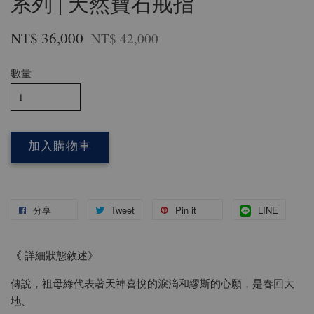
系列 | 天然寶石戒指
NT$ 36,000
NT$ 42,000
數量
加入購物車
分享
Tweet
Pin it
LINE
《
詳細狀態敘述》
傳說，祖母綠代表著天神喜悅的淚滴和繆斯的心願，是春回大
地、