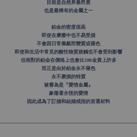
目前是自然界最昂貴
也是最稀有的金屬之一
鉑金的密度很高
即使在摩擦中也不易受損
不會因日常佩戴而變質或褪色
即使和生活中常見的酸性物質接觸也不會受到影響
但相對的鉑金在價格上也會比18K金貴上許多
而正是由於鉑金永不褪色
永不磨損的特質
被譽為是『愛情金屬』
象徵著永恆的愛情
因此成為了訂婚和結婚戒指的首選材料