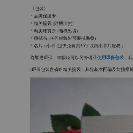
《包裝》
* 品牌保證卡
* 精美提袋 (隨機出貨)
* 精美珠寶盒 (隨機出貨)
* 擦拭布 (任何銀飾皆可擦拭保養)
* 名片 / 小卡 (提供免費寫50字以內小卡片服務 )
使用環保包裝
為響應環保，結帳時可以另外備註
，我
(環保包裝會省略精美提袋，其餘基本配備及防撞措施