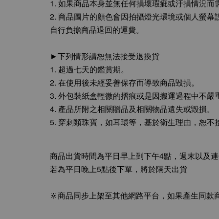
1. 如果商品本身並無任何損壞瑕疵或汙損情況
2. 商品圖片的顏色會因拍攝燈光環境或個人螢
自行負擔商品退回的運費。
►下列情形請恕無法接受退換貨
1. 超過七天的鑑賞期。
2. 在使用後未經妥善保存而導致商品毀損。
3. 外包裝紙盒輕微的摺痕或是因搬運過程中不
4. 產品所附之相關贈品及相關物品遺失或毀損。
5. 穿刺類珠寶，如耳環等，基於衛生理由，恕不
商品出貨時間為平日早上到下午4點，週末以及
若為平日晚上5點後下單，將於隔天出貨
🔆商品同步上架至其他網路平台，如果產生同款