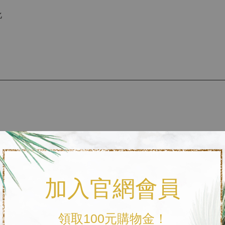
化
。
品味。
加入官網會員
念，
多的想像。
領取100元購物金！