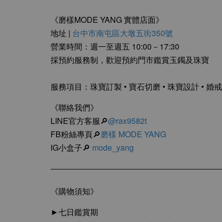
《磨樣MODE YANG 實體店面》
地址 |
台中市南屯區大墩五街350號
營業時間：週一至週五 10:00－17:30
採預約服務制，歡迎預約門市鑑賞玉鐲及珠寶
服務項目：珠寶訂製 • 寶石切磨 • 珠寶設計 • 婚戒
《聯絡我們》
LINE官方客服🔎
@rax9582t
FB粉絲專頁🔎
磨樣 MODE YANG
IG小盒子🔎
mode_yang
《購物須知》
►七日鑑賞期