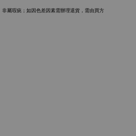
主，非屬瑕疵；如因色差因素需辦理退貨，需由買方