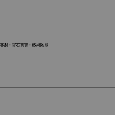
客製 • 寶石買賣 • 藝術雕塑