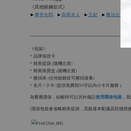
《其他銀鍊款式》
►
摩登女郎
►
高塔夫人
►
王妃
►
魔法公主
《包裝》
* 品牌保證卡
* 精美提袋 (隨機出貨)
* 精美珠寶盒 (隨機出貨)
* 擦拭布 (任何銀飾皆可擦拭保養)
* 名片 / 小卡 (提供免費寫50字以內小卡片服務 )
使用環保包裝
為響應環保，結帳時可以另外備註
，我
(環保包裝會省略精美提袋，其餘基本配備及防撞措施