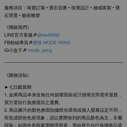
服務項目：珠寶訂製 • 寶石切磨 • 珠寶設計 • 婚戒客製 • 寶
石買賣 • 藝術雕塑
《聯絡我們》
LINE官方客服🔎
@rax9582t
FB粉絲專頁🔎
磨樣 MODE YANG
IG小盒子🔎
mode_yang
《購物須知》
►七日鑑賞期
1. 如果商品本身並無任何損壞瑕疵或汙損情況而需求退貨，
買方需自行負擔退回之運費。
2. 商品圖片的顏色會因拍攝燈光環境或個人螢幕設定不同，
而造成部份色差現象，請以實際收到的商品顏色為主，非屬
瑕疵；如因色差因素需辦理退貨，需由買方自行負擔商品退