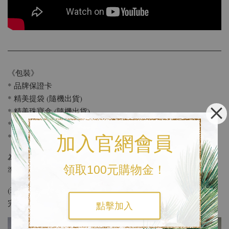
《包裝》
* 品牌保證卡
* 精美提袋 (隨機出貨)
* 精美珠寶盒 (隨機出貨)
* 擦拭布 (任何銀飾皆可擦拭保養)
* 名片 / 小卡 (提供免費寫50字以內小卡片服務 )
加入官網會員
使用環保包裝
為響應環保，結帳時可以另外備註
，我們將為您
領取100元購物金！
準備簡約輕便的包裝
(環保包裝會省略精美提袋，其餘基本配備及防撞措施都會準備
完善。)
點擊加入