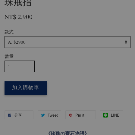
珠戒指
NT$ 2,900
款式
數量
加入購物車
分享
Tweet
Pin it
LINE
《珍珠の寶石物語》