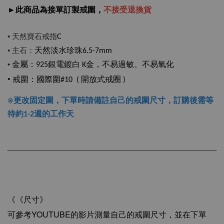
►此商品為接單訂製戒圍，
不接受退換貨
• 天然寶石戒指
C
• 主石：
天然淡水珍珠
6.5-7mm
•
金屬：925銀電鍍白 K金，不易過敏、不易氧化
• 戒圍
：國際圍#10 ( 開放式戒圈 )
☀更改固定圍，下單時請備註自己的戒圍尺寸，
訂購後需等
待約1-2週的工作天
《尺寸》
《
可參考YOUTUBE的影片測量自己的戒圍尺寸，並在下單