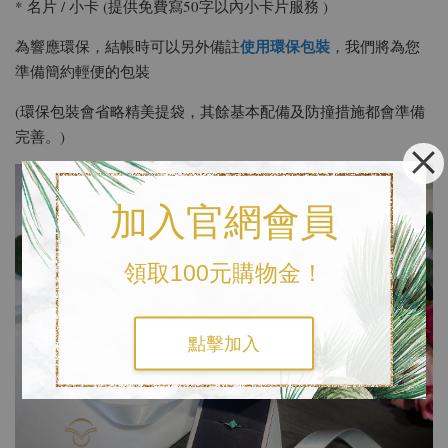
* 名片 / 小卡 (提供免費寫50字以內小卡片服務 )
使用環保包裝
為響應環保，結帳時可以另外備註
，我們將為您
準備簡約輕便的包裝
(環保包裝會省略精美提袋，其餘基本配備及防撞措施都會準備
完善。)
加入官網會員
領取100元購物金！
點擊加入