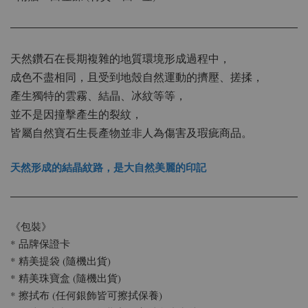
天然鑽石在長期複雜的地質環境形成過程中，
成色不盡相同，且受到地殼自然運動的擠壓、搓揉，
產生獨特的雲霧、結晶、冰紋等等，
並不是因撞擊產生的裂紋，
皆屬自然寶石生長產物並非人為傷害及瑕疵商品。
天然形成的結晶紋路，是大自然美麗的印記
《包裝》
* 品牌保證卡
* 精美提袋 (隨機出貨)
* 精美珠寶盒 (隨機出貨)
* 擦拭布 (任何銀飾皆可擦拭保養)