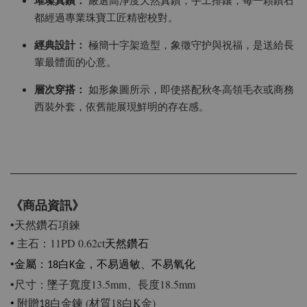
璀璨真鑽：
嚴選高淨度天然真鑽，手工排鑲，每一顆鑽石
都經過專業珠寶工匠精密校對。
經典設計：
極簡十字架造型，象徵守护與祝福，是送給長
輩最體面的心意。
層次穿搭：
如形象圖所示，即使搭配秋冬高領毛衣或商務
西裝外套，依舊能展現鮮明的存在感。
《商品資訊》
•天然鑽石項鍊
• 主石：11PD 0.62ct
天然鑽石
•
金屬：18白K金，不易過敏、不易氧化
•尺寸：墜子寬度13.5mm、長度18.5mm
•
鍊 (材質18白K金)
附贈18白金