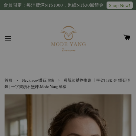
會員限定：每消費滿NT$1000，累績NT$30回饋金
Shop Now!
›
›
首頁
Necklace/鑽石項鍊
母親節禮物推薦 十字架| 18K 金 鑽石項
鍊 | 十字架鑽石墜鍊-Mode Yang 磨樣