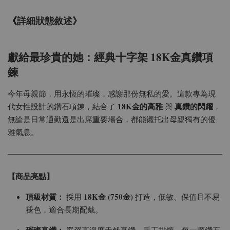
《
詳細狀態敘述》
獻給最珍貴的她：經典十字架 18K金真鑽項
鍊
今年母親節，用永恆的璀璨，感謝那份無私的愛。這款專為現
18K金的高雅
真鑽的閃耀
代女性設計的鑽石項鍊，結合了
與
，
無論是日常通勤還是出席重要場合，都能襯托出母親獨有的優
雅氣息。
【商品亮點】
頂級材質：
18K金 (750金)
採用
打造，低敏、保值且不易
褪色，適合長期配戴。