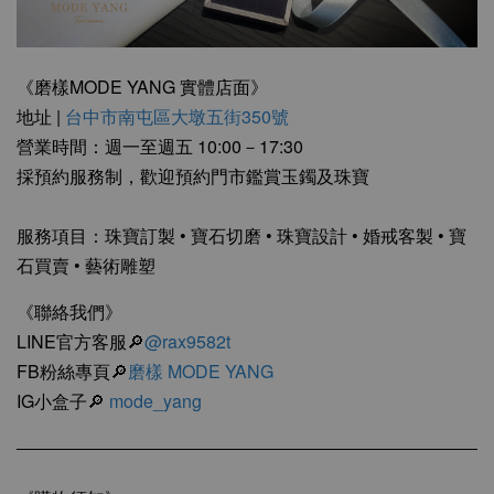
《磨樣MODE YANG 實體店面》
地址 |
台中市南屯區大墩五街350號
營業時間：週一至週五 10:00－17:30
採預約服務制，歡迎預約門市鑑賞玉鐲及珠寶
服務項目：珠寶訂製 • 寶石切磨 • 珠寶設計 • 婚戒客製 • 寶
石買賣 • 藝術雕塑
《聯絡我們》
LINE官方客服🔎
@rax9582t
FB粉絲專頁🔎
磨樣 MODE YANG
IG小盒子🔎
mode_yang