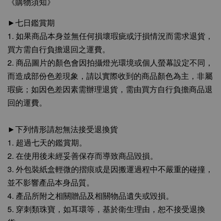
《購物須知》
►七日鑑賞期
1. 如果商品本身並無任何損壞瑕疵或汙損情況而需求退貨，
買方需自行負擔退回之運費。
2. 商品圖片的顏色會因拍攝燈光環境或個人螢幕設定不同，
而造成部份色差現象，請以實際收到的商品顏色為主，非屬
瑕疵；如因色差因素需辦理退貨，需由買方自行負擔商品退
回的運費。
►下列情形請恕無法接受退換貨
1. 超過七天的鑑賞期。
2. 在使用後未經妥善保存而導致商品毀損。
3. 外包裝紙盒輕微的摺痕或是因搬運過程中不嚴重的碰撞，
並不影響產品本身品質。
4. 產品所附之相關贈品及相關物品遺失或毀損。
5. 穿刺類珠寶，如耳環等，基於衛生理由，恕不接受退換