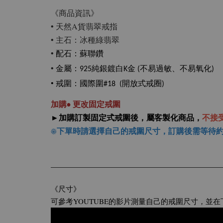
《商品資訊》
• 天然A貨翡翠戒指
• 主石：冰種綠翡翠
•
配石
：蘇聯鑽
•
金屬：925純銀鍍白K金 (不易過敏、不易氧化)
• 戒圍
：國際圍#18 (開放式戒圈)
加購• 更改固定戒圍
►加購訂製固定式戒圍後，屬客製化商品，
不接
☀下單時請選擇自己的戒圍尺寸，
訂購後需等待約
《尺寸》
可參考YOUTUBE的影片測量自己的戒圍尺寸，並