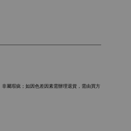
主，非屬瑕疵；如因色差因素需辦理退貨，需由買方