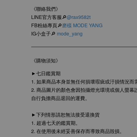
《聯絡我們》
LINE官方客服🔎
@rax9582t
FB粉絲專頁🔎
磨樣 MODE YANG
IG小盒子🔎
mode_yang
《購物須知》
►七日鑑賞期
1. 如果商品本身並無任何損壞瑕疵或汙損情況
2. 商品圖片的顏色會因拍攝燈光環境或個人螢
自行負擔商品退回的運費。
►下列情形請恕無法接受退換貨
1. 超過七天的鑑賞期。
2. 在使用後未經妥善保存而導致商品毀損。