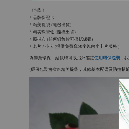
《包裝》
* 品牌保證卡
* 精美提袋 (隨機出貨)
* 精美珠寶盒 (隨機出貨)
* 擦拭布 (任何銀飾皆可擦拭保養)
* 名片 / 小卡 (提供免費寫50字以內小卡片服務 )
使用環保包裝
為響應環保，結帳時可以另外備註
，我
(環保包裝會省略精美提袋，其餘基本配備及防撞措施