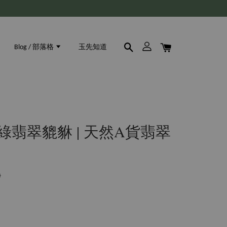
Blog / 部落格
玉先知道
種綠翡翠貔貅 | 天然A貨翡翠
0