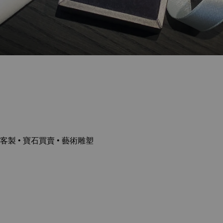
客製 • 寶石買賣 • 藝術雕塑