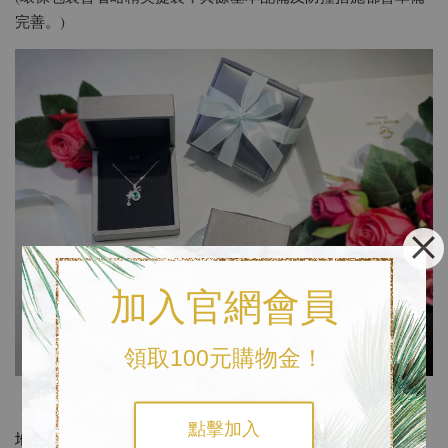
完善。)
加入官網會員
領取100元購物金！
《磨樣MODE YANG 實體店面》
點擊加入
地址 |
台中市南屯區大墩五街350號