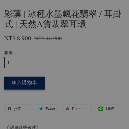
彩藻 | 冰種水墨飄花翡翠 / 耳掛
式 | 天然A貨翡翠耳環
NT$ 8,900
NT$ 16,900
數量
加入購物車
分享
Tweet
Pin it
LINE
《
詳細狀態敘述》