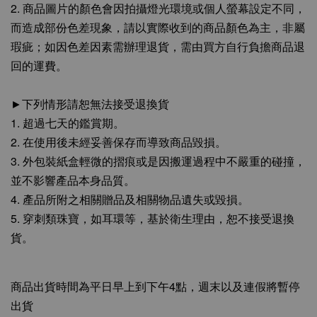
2. 商品圖片的顏色會因拍攝燈光環境或個人螢幕設定不同，
而造成部份色差現象，請以實際收到的商品顏色為主，非屬
瑕疵；如因色差因素需辦理退貨，需由買方自行負擔商品退
回的運費。
►下列情形請恕無法接受退換貨
1. 超過七天的鑑賞期。
2. 在使用後未經妥善保存而導致商品毀損。
3. 外包裝紙盒輕微的摺痕或是因搬運過程中不嚴重的碰撞，
並不影響產品本身品質。
4. 產品所附之相關贈品及相關物品遺失或毀損。
5. 穿刺類珠寶，如耳環等，基於衛生理由，恕不接受退換
貨。
商品出貨時間為平日早上到下午4點，週末以及連假將暫停
出貨