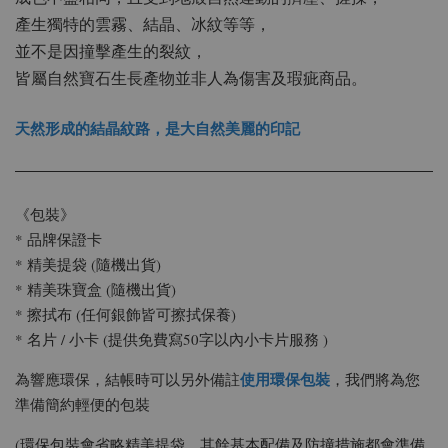
產生獨特的雲霧、結晶、冰紋等等，
並不是因撞擊產生的裂紋，
皆屬自然寶石生長產物並非人為傷害及瑕疵商品。
天然形成的結晶紋路，是大自然美麗的印記
《包裝》
* 品牌保證卡
* 精美提袋 (隨機出貨)
* 精美珠寶盒 (隨機出貨)
* 擦拭布 (任何銀飾皆可擦拭保養)
* 名片 / 小卡 (提供免費寫50字以內小卡片服務 )
使用環保包裝
為響應環保，結帳時可以另外備註
，我們將為您
準備簡約輕便的包裝
(環保包裝會省略精美提袋，其餘基本配備及防撞措施都會準備