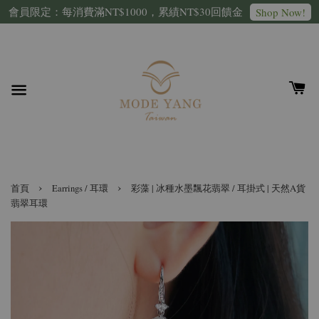
會員限定：每消費滿NT$1000，累績NT$30回饋金
Shop Now!
›
›
首頁
Earrings / 耳環
彩藻 | 冰種水墨飄花翡翠 / 耳掛式 | 天然A貨
翡翠耳環