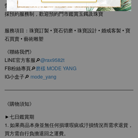
營業時間：週一至週五 10:00－17:30
採預約服務制，歡迎預約門市鑑賞玉鐲及珠寶
服務項目：珠寶訂製 • 寶石切磨 • 珠寶設計 • 婚戒客製 • 寶
石買賣 • 藝術雕塑
《聯絡我們》
LINE官方客服🔎
@rax9582t
FB粉絲專頁🔎
磨樣 MODE YANG
IG小盒子🔎
mode_yang
《購物須知》
►七日鑑賞期
1. 如果商品本身並無任何損壞瑕疵或汙損情況而需求退貨，
買方需自行負擔退回之運費。