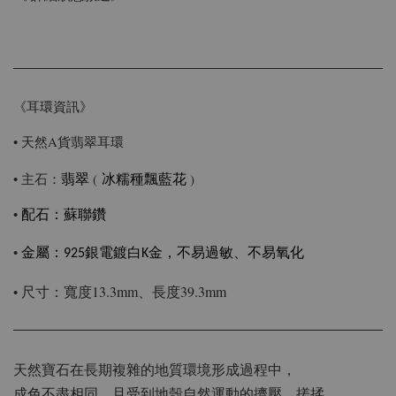
《耳環資訊》
• 天然A貨翡翠耳環
翡翠
冰糯種飄藍花
• 主石：
(
)
•
配石
：蘇聯鑽
•
金屬：925銀電鍍白K金，不易過敏、不易氧化
尺寸：
寬度13.3mm、長度39.3mm
•
天然寶石在長期複雜的地質環境形成過程中，
成色不盡相同，且受到地殼自然運動的擠壓、搓揉，