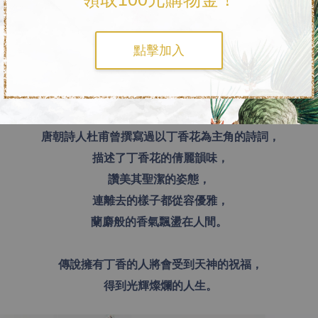
《丁香花系列》
丁香花的花語是
光輝
Bright
與
不朽
Immortal
，
點擊加入
自古因其優雅的色彩、聖潔高雅的姿態，
經常被用來形容那些羞澀、古典的美女，
獨有的氣質和香氣總能抓住觀賞者心中最柔情的地方。
唐朝詩人杜甫曾撰寫過以丁香花為主角的詩詞，
描述了丁香花的倩麗韻味，
讚美其聖潔的姿態，
連離去的樣子都從容優雅，
蘭麝般的香氣飄盪在人間。
傳說擁有丁香的人將會受到天神的祝福，
得到光輝燦爛的人生。