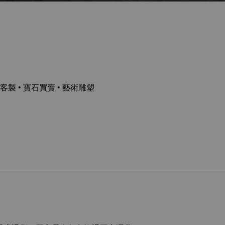
客製 • 寶石買賣 • 藝術雕塑