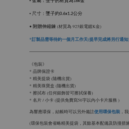
•
金屬：
墜子的材質為18k金
尺寸：
•
墜子約0.6x1.2公分
(材質為 925銀電鍍K金)
•
附贈伸縮鍊
*訂製品需等待約一個月工作天(提早完成將另行通知
《包裝》
* 品牌保證卡
* 精美提袋 (隨機出貨)
* 精美珠寶盒 (隨機出貨)
* 擦拭布 (任何銀飾皆可擦拭保養)
* 名片 / 小卡 (提供免費寫50字以內小卡片服務 )
使用環保包裝
為響應環保，結帳時可以另外備註
，我
(環保包裝會省略精美提袋，其餘基本配備及防撞措施