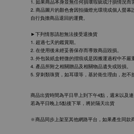
1. 如果商品本身並無任何損壞瑕疵或汙損情況
2. 商品圖片的顏色會因拍攝燈光環境或個人螢
自行負擔商品退回的運費。
►下列情形請恕無法接受退換貨
1. 超過七天的鑑賞期。
2. 在使用後未經妥善保存而導致商品毀損。
3. 外包裝紙盒輕微的摺痕或是因搬運過程中不
4. 產品所附之相關贈品及相關物品遺失或毀損。
5. 穿刺類珠寶，如耳環等，基於衛生理由，恕不
商品出貨時間為平日早上到下午4點，週末以及
若為平日晚上5點後下單，將於隔天出貨
🔆商品同步上架至其他網路平台，如果產生同款