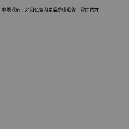
主，非屬瑕疵；如因色差因素需辦理退貨，需由買方