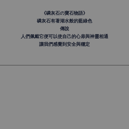
《磷灰石の寶石物語》
磷灰石有著湖水般的藍綠色
傳說
人們佩戴它便可以使自己的心扉與神靈相通
讓我們感覺到安全與穩定