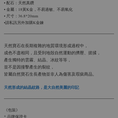
• 配石：天然真鑽
• 金屬：18黃K金，不易過敏、不易氧化
• 尺寸：36.8*20mm
•請私訊另外加購K金鍊
天然寶石在長期複雜的地質環境形成過程中，
成色不盡相同，且受到地殼自然運動的擠壓、搓揉，
產生獨特的雲霧、結晶、冰紋等等，
並不是因撞擊產生的裂紋，
皆屬自然寶石生長產物並非人為傷害及瑕疵商品。
天然形成的結晶紋路，是大自然美麗的印記
《包裝》
* 品牌保證卡