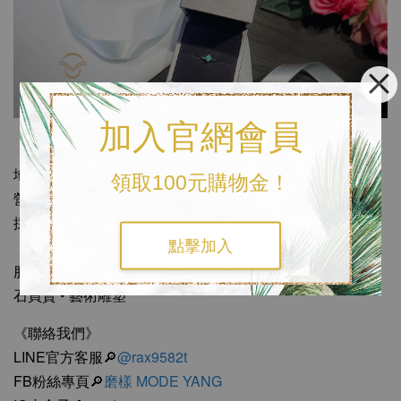
加入官網會員
《磨樣MODE YANG 實體店面》
地址 |
台中市南屯區大墩五街350號
領取100元購物金！
營業時間：週一至週五 10:00－17:30
採預約服務制，歡迎預約門市鑑賞玉鐲及珠寶
點擊加入
服務項目：珠寶訂製 • 寶石切磨 • 珠寶設計 • 婚戒客製 • 寶
石買賣 • 藝術雕塑
《聯絡我們》
LINE官方客服🔎
@rax9582t
FB粉絲專頁🔎
磨樣 MODE YANG