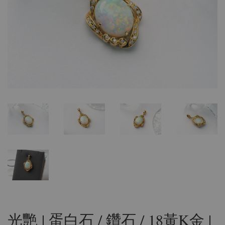
光艷 | 蛋白石 / 鑽石 / 18黃K金 |