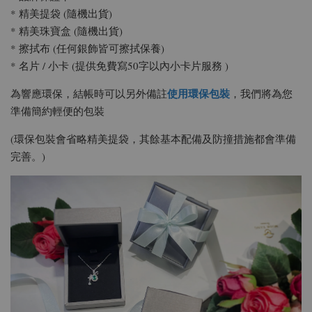
* 精美提袋 (隨機出貨)
* 精美珠寶盒 (隨機出貨)
* 擦拭布 (任何銀飾皆可擦拭保養)
* 名片 / 小卡 (提供免費寫50字以內小卡片服務 )
使用環保包裝
為響應環保，結帳時可以另外備註
，我們將為您
準備簡約輕便的包裝
(環保包裝會省略精美提袋，其餘基本配備及防撞措施都會準備
完善。)