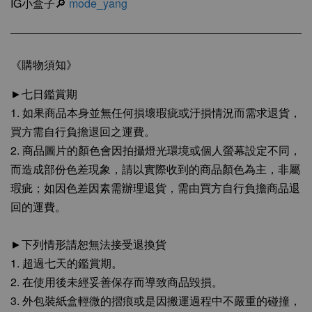
IG小盒子🔎
mode_yang
《購物須知》
►七日鑑賞期
1. 如果商品本身並無任何損壞瑕疵或汙損情況而需求退貨，
買方需自行負擔退回之運費。
2. 商品圖片的顏色會因拍攝燈光環境或個人螢幕設定不同，
而造成部份色差現象，請以實際收到的商品顏色為主，非屬
瑕疵；如因色差因素需辦理退貨，需由買方自行負擔商品退
回的運費。
►下列情形請恕無法接受退換貨
1. 超過七天的鑑賞期。
2. 在使用後未經妥善保存而導致商品毀損。
3. 外包裝紙盒輕微的摺痕或是因搬運過程中不嚴重的碰撞，