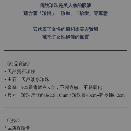
傳說珍珠是美人魚的眼淚
蘊含著「珍惜」「珍重」「珍愛」等寓意
它代表了女性的溫和柔美與賢淑
襯托了女性絕佳的氣質
《商品資訊》
• 天然寶石項鍊
• 主石：天然淡水珍珠
• 金屬：925銀電鍍白K金，不易過敏、不易氧化
• 尺寸：珍珠尺寸約為2.5-10mm / 珍珠長43cm+延長鍊6.2cm
《包裝》
* 品牌保證卡