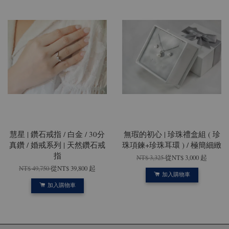
慧星 | 鑽石戒指 / 白金 / 30分
無瑕的初心 | 珍珠禮盒組 ( 珍
真鑽 / 婚戒系列 | 天然鑽石戒
珠項鍊+珍珠耳環 ) / 極簡細緻
指
NT$ 3,325
從
NT$ 3,000
起
NT$ 49,750
從
NT$ 39,800
起
加入購物車
加入購物車