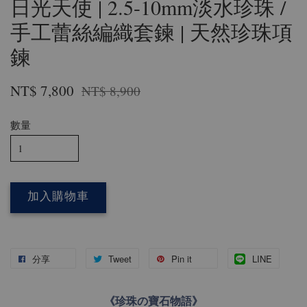
日光天使 | 2.5-10mm淡水珍珠 /
手工蕾絲編織套鍊 | 天然珍珠項
鍊
NT$ 7,800
NT$ 8,900
數量
加入購物車
分享
Tweet
Pin it
LINE
《珍珠の寶石物語》