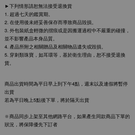
►下列情形請恕無法接受退換貨
1. 超過七天的鑑賞期。
2. 在使用後未經妥善保存而導致商品毀損。
3. 外包裝紙盒輕微的摺痕或是因搬運過程中不嚴重的碰撞，
並不影響產品本身品質。
4. 產品所附之相關贈品及相關物品遺失或毀損。
5. 穿刺類珠寶，如耳環等，基於衛生理由，恕不接受退換
貨。
商品出貨時間為平日早上到下午4點，週末以及連假將暫停
出貨
若為平日晚上5點後下單，將於隔天出貨
🔆商品同步上架至其他網路平台，如果產生同款商品下單的
狀況，將保障優先下訂者