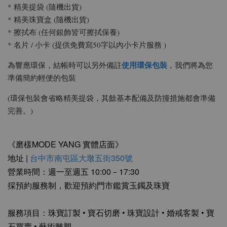
* 精美提袋 (隨機出貨)
* 精美珠寶盒 (隨機出貨)
* 擦拭布 (任何銀飾皆可擦拭保養)
* 名片 / 小卡 (提供免費寫50字以內小卡片服務 )
使用環保包裝
為響應環保，結帳時可以另外備註
，我們將為您
準備簡約輕便的包裝
(環保包裝會省略精美提袋，其餘基本配備及防撞措施都會準備
完善。)
《磨樣MODE YANG 實體店面》
地址 |
台中市南屯區大墩五街350號
營業時間：週一至週五 10:00－17:30
採預約服務制，歡迎預約門市鑑賞玉鐲及珠寶
服務項目：珠寶訂製 • 寶石切磨 • 珠寶設計 • 婚戒客製 • 寶
石買賣 • 藝術雕塑