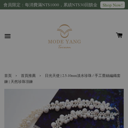
會員限定：每消費滿NT$1000，累績NT$30回饋金
Shop Now!
›
›
首頁
首頁推薦
日光天使 | 2.5-10mm淡水珍珠 / 手工蕾絲編織套
鍊 | 天然珍珠項鍊