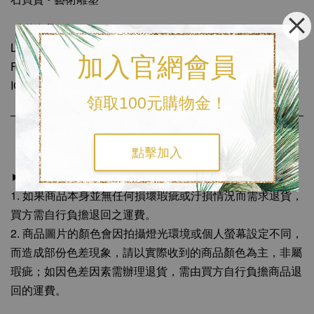
《聯絡我們》
LINE官方客服🔎
@rax9582t
加入官網會員
FB粉絲專頁🔎
磨樣 MODE YANG
IG小盒子🔎
mode_yang
領取100元購物金！
《購物須知》
點擊加入
►七日鑑賞期
1. 如果商品本身並無任何損壞瑕疵或汙損情況而需求退貨，
買方需自行負擔退回之運費。
2. 商品圖片的顏色會因拍攝燈光環境或個人螢幕設定不同，
而造成部份色差現象，請以實際收到的商品顏色為主，非屬
瑕疵；如因色差因素需辦理退貨，需由買方自行負擔商品退
回的運費。