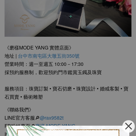
《磨樣MODE YANG 實體店面》
地址 |
台中市南屯區大墩五街350號
營業時間：週一至週五 10:00－17:30
採預約服務制，歡迎預約門市鑑賞玉鐲及珠寶
服務項目：珠寶訂製 • 寶石切磨 • 珠寶設計 • 婚戒客製 • 寶
石買賣 • 藝術雕塑
《聯絡我們》
LINE官方客服🔎
@rax9582t
FB粉絲專頁🔎
磨樣 MODE YANG
IG小盒子🔎
mode_yang