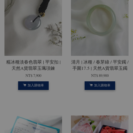
糯冰種淡春色翡翠 | 平安扣 |
清月 | 冰種 / 春芽綠 / 平安鐲 /
天然A貨翡翠玉珮項鍊
手圍17.5 | 天然A貨翡翠玉鐲
NT$ 7,900
NT$ 89,900
加入購物車
加入購物車