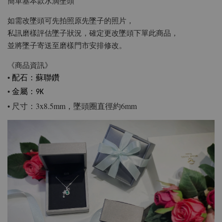
簡單基本款水滴墜頭
如需改墜頭可先拍照原先墜子的照片，
私訊磨樣評估墜子狀況，確定更改墜頭下單此商品，
並將墜子寄送至磨樣門市安排修改。
《商品資訊》
•
配石
：蘇聯鑽
•
金屬：9K
尺寸：3x8.5mm，墜頭圈直徑約6mm
•