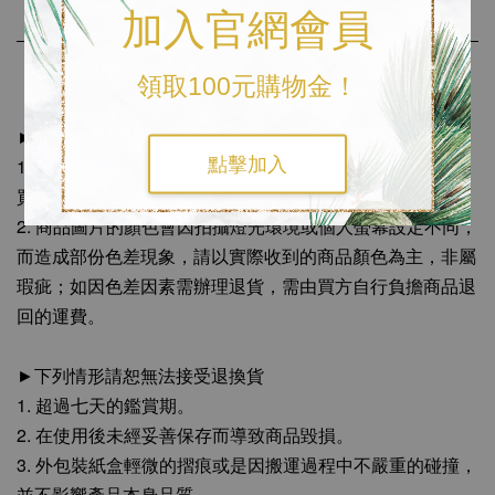
加入官網會員
領取100元購物金！
《購物須知》
►七日鑑賞期
點擊加入
1. 如果商品本身並無任何損壞瑕疵或汙損情況而需求退貨，
買方需自行負擔退回之運費。
2. 商品圖片的顏色會因拍攝燈光環境或個人螢幕設定不同，
而造成部份色差現象，請以實際收到的商品顏色為主，非屬
瑕疵；如因色差因素需辦理退貨，需由買方自行負擔商品退
回的運費。
►下列情形請恕無法接受退換貨
1. 超過七天的鑑賞期。
2. 在使用後未經妥善保存而導致商品毀損。
3. 外包裝紙盒輕微的摺痕或是因搬運過程中不嚴重的碰撞，
並不影響產品本身品質。