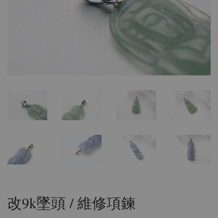
改9k墜頭 / 維修項鍊