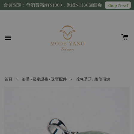
會員限定：每消費滿NT$1000，累績NT$30回饋金
Shop Now!
›
›
首頁
加購 • 鑑定證書 / 珠寶配件
改9k墜頭 / 維修項鍊