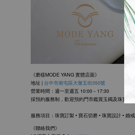
《磨樣MODE YANG 實體店面》
地址 |
台中市南屯區大墩五街350號
營業時間：週一至週五 10:00－17:30
採預約服務制，歡迎預約門市鑑賞玉鐲及珠寶
服務項目：珠寶訂製 • 寶石切磨 • 珠寶設計 • 婚戒
《聯絡我們》