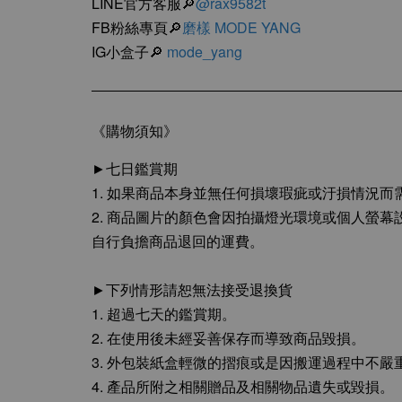
LINE官方客服🔎
@rax9582t
FB粉絲專頁🔎
磨樣 MODE YANG
IG小盒子🔎
mode_yang
《購物須知》
►七日鑑賞期
1. 如果商品本身並無任何損壞瑕疵或汙損情況
2. 商品圖片的顏色會因拍攝燈光環境或個人螢
自行負擔商品退回的運費。
►下列情形請恕無法接受退換貨
1. 超過七天的鑑賞期。
2. 在使用後未經妥善保存而導致商品毀損。
3. 外包裝紙盒輕微的摺痕或是因搬運過程中不
4. 產品所附之相關贈品及相關物品遺失或毀損。