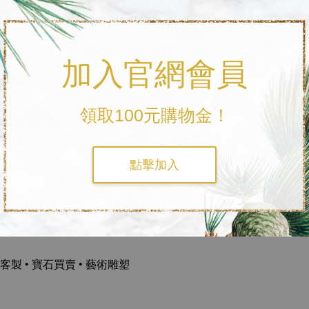
加入官網會員
領取100元購物金！
點擊加入
客製 • 寶石買賣 • 藝術雕塑