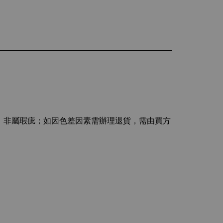
主，非屬瑕疵；如因色差因素需辦理退貨，需由買方