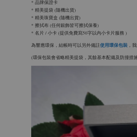
* 品牌保證卡
* 精美提袋 (隨機出貨)
* 精美珠寶盒 (隨機出貨)
* 擦拭布 (任何銀飾皆可擦拭保養)
* 名片 / 小卡 (提供免費寫50字以內小卡片服務 )
使用環保包裝
為響應環保，結帳時可以另外備註
，我
(環保包裝會省略精美提袋，其餘基本配備及防撞措施