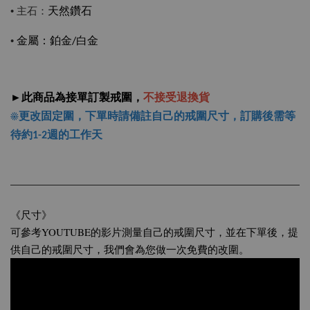
• 主石：
天然鑽石
•
金屬：
鉑金/白金
►此商品為接單訂製戒圍，
不接受退換貨
☀更改固定圍，下單時請備註自己的戒圍尺寸，
訂購後需等
待約1-2週的工作天
《尺寸》
可參考YOUTUBE的影片測量自己的戒圍尺寸，並在下單後，提
供自己的戒圍尺寸，我們會為您做一次免費的改圍。