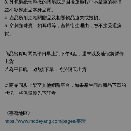
3. 外包裝紙盒輕微的摺痕或是因搬運過程中不嚴重的碰撞，
並不影響產品本身品質。
4. 產品所附之相關贈品及相關物品遺失或毀損。
5. 穿刺類珠寶，如耳環等，基於衛生理由，恕不接受退換
貨。
商品出貨時間為平日早上到下午4點，週末以及連假將暫停
出貨
若為平日晚上5點後下單，將於隔天出貨
🔆商品同步上架至其他網路平台，如果產生同款商品下單的
狀況，將保障優先下訂者
《臺灣地區》
https://www.modeyang.com/pages/臺灣