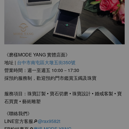
《磨樣MODE YANG 實體店面》
地址 |
台中市南屯區大墩五街350號
營業時間：週一至週五 10:00－17:30
採預約服務制，歡迎預約門市鑑賞玉鐲及珠寶
服務項目：珠寶訂製 • 寶石切磨 • 珠寶設計 • 婚戒客製 • 寶
石買賣 • 藝術雕塑
《聯絡我們》
LINE官方客服🔎
@rax9582t
FB粉絲專頁🔎
磨樣 MODE YANG