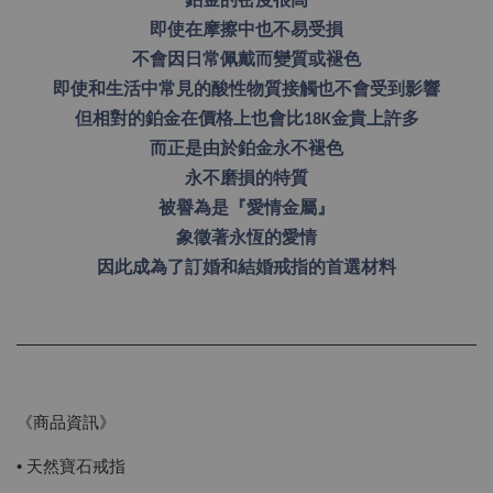
鉑金的密度很高
即使在摩擦中也不易受損
不會因日常佩戴而變質或褪色
即使和生活中常見的酸性物質接觸也不會受到影響
但相對的鉑金在價格上也會比18K金貴上許多
而正是由於鉑金永不褪色
永不磨損的特質
被譽為是『愛情金屬』
象徵著永恆的愛情
因此成為了訂婚和結婚戒指的首選材料
《商品資訊》
• 天然寶石戒指