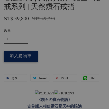
戒系列 | 天然鑽石戒指
NT$ 39,800
NT$ 49,750
數量
加入購物車
分享
Tweet
Pin it
LINE
《鑽石の寶石物語》
古希臘人相信鑽石是天神的眼淚