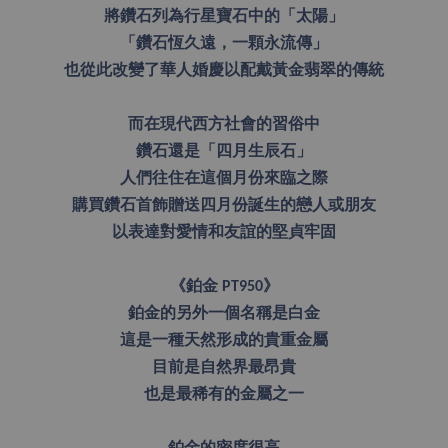
將鑽石列為行星寶石中的「太陽」
「鑽石恆久遠，一顆永流傳」
也從此改變了華人婚慶以配戴黃金翡翠的傳統
而在現代西方社會的習俗中
鑽石還是「四月生辰石」
人們往住在這個月份來臨之際
購買鑽石首飾贈送四月份誕生的戀人或朋友
以表達對愛情和友誼的堅貞牢固
《鉑金 PT950》
鉑金的另外一個名稱是白金
這是一種天然形成的貴重金屬
目前是自然界最昂貴
也是最稀有的金屬之一