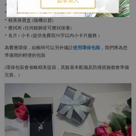
點擊加入
* 品牌保證卡
* 精美提袋 (隨機出貨)
* 精美珠寶盒 (隨機出貨)
* 擦拭布 (任何銀飾皆可擦拭保養)
* 名片 / 小卡 (提供免費寫50字以內小卡片服務 )
使用環保包裝
為響應環保，結帳時可以另外備註
，我們將為您
準備簡約輕便的包裝
(環保包裝會省略精美提袋，其餘基本配備及防撞措施都會準備
完善。)