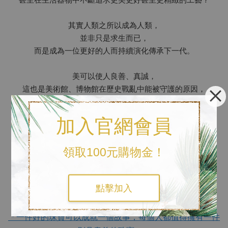
其實人類之所以成為人類，
並非只是求生而已，
而是成為一位更好的人而持續演化傳承下一代。
美可以使人良善、真誠，
這也是美術館、博物館在歷史戰亂中能被守護的原因，
也可以觀察能將文化的發展與保存做好的國家，
人文素養也就相對很高。
加入官網會員
自己曾經困惑在珠寶不是生活必需品一詞當中，
領取100元購物金！
現在我完全沒有這個疑惑，
因為我們在做的不是只有珠寶這件事，
而是美的創造、美的教育、美的分享，
點擊加入
珠寶只是我們擅長與專業的媒材。
「一件好的珠寶可以成就一個故事，每個人都值得擁有一件