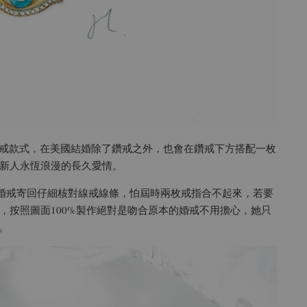
線戒款式，在美國結婚除了鑽戒之外，也會在鑽戒下方搭配一枚
新人永恆浪漫的長久愛情。
主婚戒寄回仔細核對線戒線條，怕屆時兩枚戒指合不起來，若要
，按照圖面100%製作絕對是吻合原本的婚戒不用擔心，她只
。