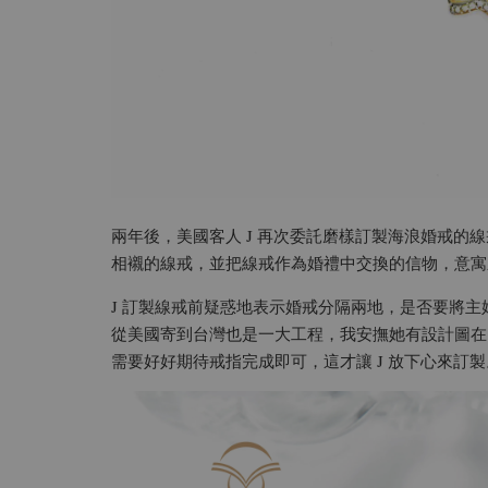
兩年後，美國客人 J 再次委託磨樣訂製海浪婚戒的
相襯的線戒，並把線戒作為婚禮中交換的信物，意寓
J 訂製線戒前疑惑地表示婚戒分隔兩地，是否要將
從美國寄到台灣也是一大工程，我安撫她有設計圖在
需要好好期待戒指完成即可，這才讓 J 放下心來訂製