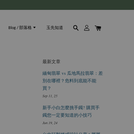
Blog / 部落格
玉先知道
最新文章
緬甸翡翠 vs 瓜地馬拉翡翠：差
別在哪裡？危料到底能不能
買？
Sep 11, 25
新手小白怎麼挑手鐲? 購買手
鐲您一定要知道的小技巧
Jun 19, 24