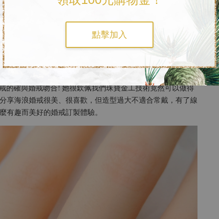
上小排鑽點睛，時尚又富有變化，不論是與婚戒一起配戴，增
搭，都為您帶來時髦風潮。
點擊加入
，也更是貼近日常生活，賦予意義時刻提醒您愛情的美好
線戒的確與婚戒吻合! 她很欽佩我們珠寶金工技術竟然可以做得
分享海浪婚戒很美、很喜歡，但造型過大不適合常戴，有了線
麼有趣而美好的婚戒訂製體驗。