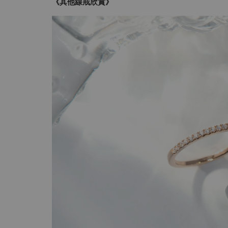
《其他線戒欣賞》