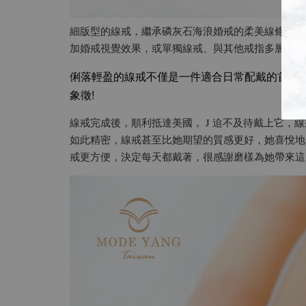
細版型的線戒，繼承磷灰石海浪婚戒的柔美線條，鑲
加婚戒視覺效果，或單獨線戒、與其他戒指多層次穿
俐落輕盈的線戒不僅是一件適合日常配戴的首飾
象徵!
線戒完成後，順利抵達美國， J 迫不及待戴上它，
如此精密，線戒甚至比她期望的質感更好，她喜悅地
戒更方便，決定每天都戴著，很感謝磨樣為她帶來這