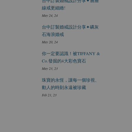
台中訂製婚戒設計分享✦層層
線戒更細緻!
May 24, 24
台中訂製婚戒設計分享✦磷灰
石海浪婚戒
May 20, 24
你一定要認識！被TIFFANY &
Co.發掘的4大彩色寶石
May 23, 23
珠寶的永恆，讓每一個珍視、
動人的時刻永遠被珍藏
Feb 21, 23