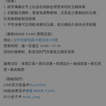
《保養》
1. 經常佩戴在手上比放在裝飾盒裡更有利於玉鐲保養
2. 在配戴玉鐲時，要避免撞擊硬物，尤其是少量裂紋的玉鐲，
以免極易破裂或損傷
3. 平常保養可以用軟布擦拭玉鐲，使玉鐲長久保持光澤美麗
《磨樣MODE YANG 實體店面》
地址 |
台中市南屯區大墩五街350號
營業時間：週一至週五 10:00－17:30
採預約服務制，歡迎預約門市鑑賞玉鐲及珠寶
服務項目：珠寶訂製 • 寶石切磨 • 珠寶設計 • 婚戒客製 • 寶石買
賣 • 藝術雕塑
《聯絡我們》
LINE官方客服🔎
@rax9582t
FB粉絲專頁🔎
磨樣 MODE YANG
IG小盒子🔎
mode_yang