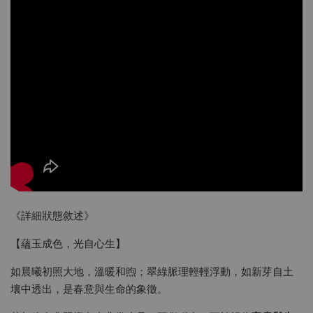
《詳細狀態敘述》
【蘊玉成色，光自心生】
如晨曦初照大地，溫暖和煦；翠綠脈理輕輕浮動，如新芽自土
壤中透出，是春意與生命的象徵。