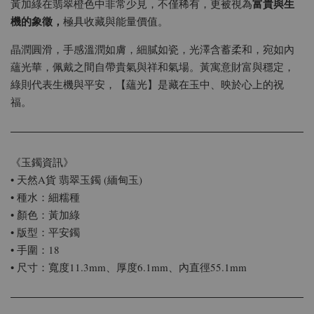
富貴與生
黃加綠在翡翠橙色中非常少見，不僅稀有，更被視為
機的象徵，
極具收藏與能量價值。
晶潤圓滑，手感溫潤如膚，細膩如瓷，光澤含蓄柔和，宛如內
蘊光華，佩戴之間自帶貴氣與祥和氣場。黃寓意財富與穩定，
綠則代表生機與平安，【蘊光】是藏在玉中、映於心上的祝
福。
《玉鐲資訊》
• 天然A貨 翡翠玉鐲 (緬甸玉)
• 種水：細糯種
• 顏色：黃加綠
• 版型：平安鐲
• 手圍：18
• 尺寸：寬度11.3mm、厚度6.1mm、內直徑55.1mm