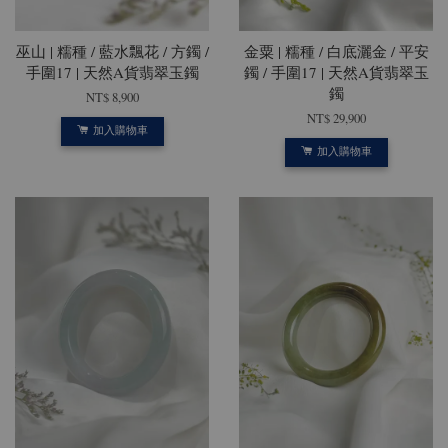
巫山 | 糯種 / 藍水飄花 / 方鐲 /
金粟 | 糯種 / 白底灑金 / 平安
手圍17 | 天然A貨翡翠玉鐲
鐲 / 手圍17 | 天然A貨翡翠玉
鐲
NT$ 8,900
NT$ 29,900
加入購物車
加入購物車