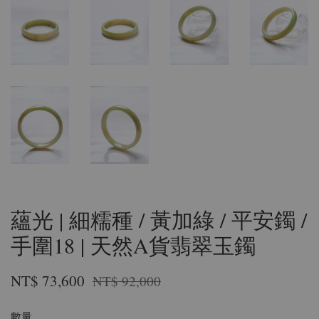
蘊光 | 細糯種 / 黃加綠 / 平安鐲 /
手圍18 | 天然A貨翡翠玉鐲
NT$ 73,600
NT$ 92,000
數量