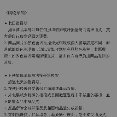
《購物須知》
►七日鑑賞期
1. 如果商品本身並無任何損壞瑕疵或汙損情況而需求退貨，買
方需自行負擔退回之運費。
2. 商品圖片的顏色會因拍攝燈光環境或個人螢幕設定不同，而
造成部份色差現象，請以實際收到的商品顏色為主，非屬瑕
疵；如因色差因素需辦理退貨，需由買方自行負擔商品退回的
運費。
►下列情形請恕無法接受退換貨
1. 超過七天的鑑賞期。
2. 在使用後未經妥善保存而導致商品毀損。
3. 外包裝紙盒輕微的摺痕或是因搬運過程中不嚴重的碰撞，並
不影響產品本身品質。
4. 產品所附之相關贈品及相關物品遺失或毀損。
5. 穿刺類珠寶，如耳環等，基於衛生理由，恕不接受退換貨。