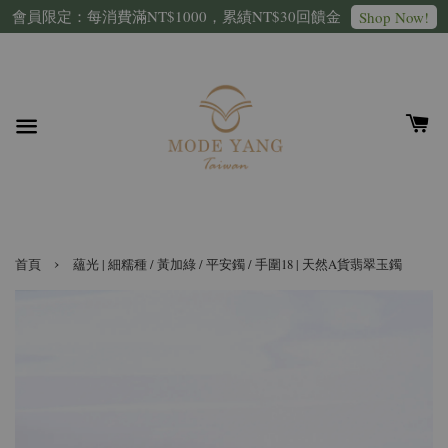
會員限定：每消費滿NT$1000，累績NT$30回饋金
Shop Now!
›
首頁
蘊光 | 細糯種 / 黃加綠 / 平安鐲 / 手圍18 | 天然A貨翡翠玉鐲