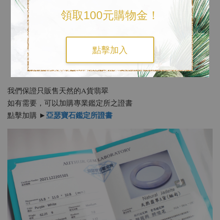
領取100元購物金！
點擊加入
《加購專業鑑定證書》
我們保證只販售天然的A貨翡翠
如有需要，可以加購專業鑑定所之證書
亞瑟寶石鑑定所證書
點擊加購 ►