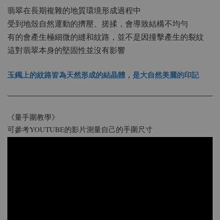
翡翠在長期複雜的地質環境形成過程中
受到地殼自然運動的擠壓、搓揉，會導致結構不均勻
有的會產生極細微的縫和紋路，並不是因撞擊產生的裂紋
這對翡翠本身的堅固性並沒有影響
玉鐲上的紋路皆為天然形成的結晶體，是大自然美麗的印記
《量手圍教學》
可參考YOUTUBE的影片測量自己的手圍尺寸