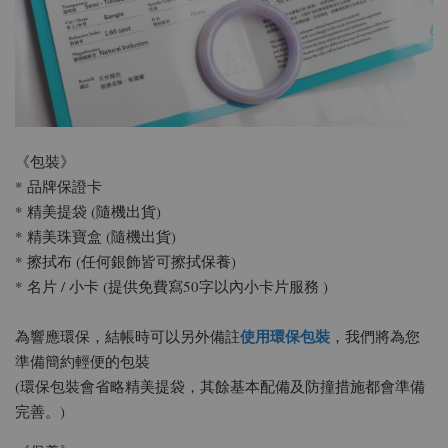
《包裝》
* 品牌保證卡
* 精美提袋 (隨機出貨)
* 精美珠寶盒 (隨機出貨)
* 擦拭布 (任何銀飾皆可擦拭保養)
* 名片 / 小卡 (提供免費寫50字以內小卡片服務 )
使用環保包裝
為響應環保，結帳時可以另外備註
，我們將為您
準備簡約輕便的包裝
(環保包裝會省略精美提袋，其餘基本配備及防撞措施都會準備
完善。)