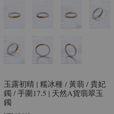
玉露初晴 | 糯冰種 / 黃翡 / 貴妃
鐲 / 手圍17.5 | 天然A貨翡翠玉
鐲