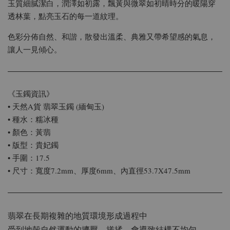
玉質細膩潔白，潤澤如初露，飄黃與微翠如初晴時分的暖陽穿
透林葉，點亮玉石的每一道紋理。
色彩分佈自然、和諧，散發出溫柔、典雅又帶希望感的氣息，
讓人一見傾心。
《玉鐲資訊》
• 天然A貨 翡翠玉鐲 (緬甸玉)
• 種水：糯冰種
• 顏色：黃翡
• 版型：貴妃鐲
• 手圍：17.5
• 尺寸：寬度7.2mm、厚度6mm、內直徑53.7X47.5mm
翡翠在長期複雜的地質環境形成過程中
受到地殼自然運動的擠壓、搓揉，會導致結構不均勻