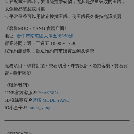
2. 在配戴玉鐲時，要避免撞擊硬物，尤其是少量裂紋的玉鐲，
以免極易破裂或損傷
3. 平常保養可以用軟布擦拭玉鐲，使玉鐲長久保持光澤美麗
《磨樣MODE YANG 實體店面》
地址 |
台中市南屯區大墩五街350號
營業時間：週一至週五 10:00－17:30
採預約服務制，歡迎預約門市鑑賞玉鐲及珠寶
服務項目：珠寶訂製 • 寶石切磨 • 珠寶設計 • 婚戒客製 • 寶石買
賣 • 藝術雕塑
《聯絡我們》
LINE官方客服🔎
@rax9582t
FB粉絲專頁🔎
磨樣 MODE YANG
IG小盒子🔎
mode_yang
《購物須知》