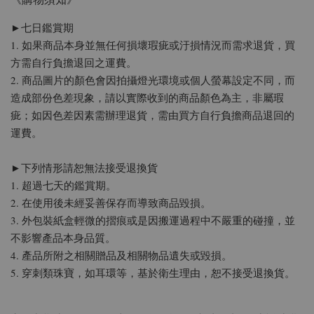
►七日鑑賞期
1. 如果商品本身並無任何損壞瑕疵或汙損情況而需求退貨，買
方需自行負擔退回之運費。
2. 商品圖片的顏色會因拍攝燈光環境或個人螢幕設定不同，而
造成部份色差現象，請以實際收到的商品顏色為主，非屬瑕
疵；如因色差因素需辦理退貨，需由買方自行負擔商品退回的
運費。
►下列情形請恕無法接受退換貨
1. 超過七天的鑑賞期。
2. 在使用後未經妥善保存而導致商品毀損。
3. 外包裝紙盒輕微的摺痕或是因搬運過程中不嚴重的碰撞，並
不影響產品本身品質。
4. 產品所附之相關贈品及相關物品遺失或毀損。
5. 穿刺類珠寶，如耳環等，基於衛生理由，恕不接受退換貨。