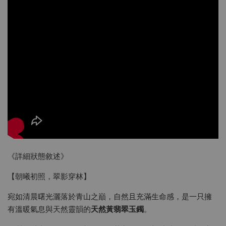
《詳細狀態敘述》
【朝曦初照，翠影穿林】
宛如清晨曙光灑落於青山之巔，自然且充滿生命感，是一只擁
天然黃翡翠玉鐲
有溫暖氣息與天然靈韻的
。