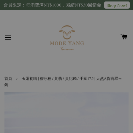
會員限定：每消費滿NT$1000，累績NT$30回饋金
Shop Now!
›
首頁
玉露初晴 | 糯冰種 / 黃翡 / 貴妃鐲 / 手圍17.5 | 天然A貨翡翠玉
鐲