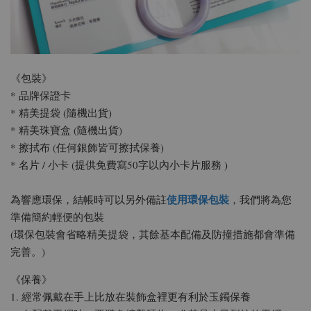
《包裝》
* 品牌保證卡
* 精美提袋 (隨機出貨)
* 精美珠寶盒 (隨機出貨)
* 擦拭布 (任何銀飾皆可擦拭保養)
* 名片 / 小卡 (提供免費寫50字以內小卡片服務 )
使用環保包裝
為響應環保，結帳時可以另外備註
，我們將為您
準備簡約輕便的包裝
(環保包裝會省略精美提袋，其餘基本配備及防撞措施都會準備
完善。)
《保養》
1. 經常佩戴在手上比放在裝飾盒裡更有利於玉鐲保養