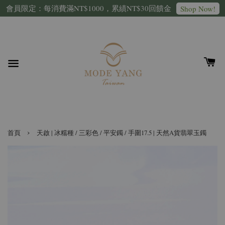
會員限定：每消費滿NT$1000，累績NT$30回饋金
Shop Now!
›
首頁
天啟 | 冰糯種 / 三彩色 / 平安鐲 / 手圍17.5 | 天然A貨翡翠玉鐲