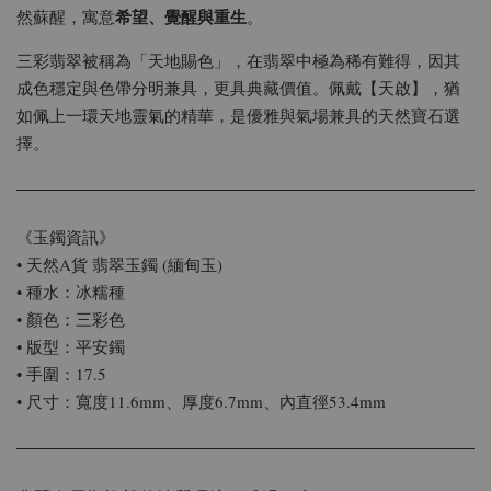
希望、覺醒與重生
然蘇醒，寓意
。
三彩翡翠被稱為「天地賜色」，在翡翠中極為稀有難得，因其
成色穩定與色帶分明兼具，更具典藏價值。佩戴【天啟】，猶
如佩上一環天地靈氣的精華，是優雅與氣場兼具的天然寶石選
擇。
《玉鐲資訊》
• 天然A貨 翡翠玉鐲 (緬甸玉)
• 種水：冰糯種
• 顏色：三彩色
• 版型：平安鐲
• 手圍：17.5
• 尺寸：寬度11.6mm、厚度6.7mm、內直徑53.4mm