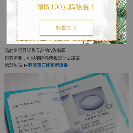
領取100元購物金！
點擊加入
《加購專業鑑定證書》
我們保證只販售天然的A貨翡翠
如有需要，可以加購專業鑑定所之證書
亞瑟寶石鑑定所證書
點擊加購 ►