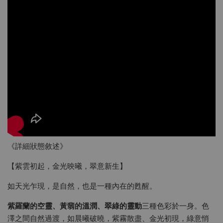
《詳細狀態敘述》
【紫雲初起，金光映曦，翠意新生】
如天光乍現，是自然，也是一種內在的甦醒。
紫羅蘭的空靈、黃翡的溫潤、翠綠的靈動
三種色彩於一身。色
澤之間自然過渡，如晨曦破曉，紫霧散盡、金光初現，綠意悄