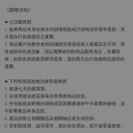
《購物須知》
►七日鑑賞期
1. 如果商品本身並無任何損壞瑕疵或汙損情況而需求退貨，買
方需自行負擔退回之運費。
2. 商品圖片的顏色會因拍攝燈光環境或個人螢幕設定不同，而
造成部份色差現象，請以實際收到的商品顏色為主，非屬瑕
疵；如因色差因素需辦理退貨，需由買方自行負擔商品退回的
運費。
►下列情形請恕無法接受退換貨
1. 超過七天的鑑賞期。
2. 在使用後未經妥善保存而導致商品毀損。
3. 外包裝紙盒輕微的摺痕或是因搬運過程中不嚴重的碰撞，並
不影響產品本身品質。
4. 產品所附之相關贈品及相關物品遺失或毀損。
5. 穿刺類珠寶，如耳環等，基於衛生理由，恕不接受退換貨。