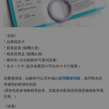
《包裝》
* 品牌保證卡
* 精美提袋 (隨機出貨)
* 精美珠寶盒 (隨機出貨)
* 擦拭布 (任何銀飾皆可擦拭保養)
* 名片 / 小卡 (提供免費寫50字以內小卡片服務 )
使用環保包裝
為響應環保，結帳時可以另外備註
，我們將為您
準備簡約輕便的包裝
(環保包裝會省略精美提袋，其餘基本配備及防撞措施都會準備
完善。)
《保養》