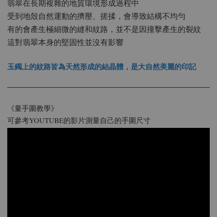
翡翠在長期複雜的地質環境形成過程中
受到地殼自然運動的擠壓、搓揉，會導致結構不均勻
有的會產生極細微的縫和紋路，並不是因撞擊產生的裂紋
這對翡翠本身的堅固性並沒有影響
玉鐲上的紋路皆為天然形成的結晶體，是大自然美麗的印記
《量手圍教學》
可參考YOUTUBE的影片測量自己的手圍尺寸