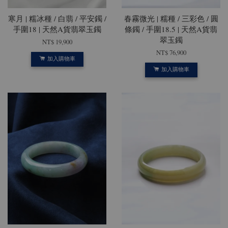
寒月 | 糯冰種 / 白翡 / 平安鐲 /
春霧微光 | 糯種 / 三彩色 / 圓
手圍18 | 天然A貨翡翠玉鐲
條鐲 / 手圍18.5 | 天然A貨翡
翠玉鐲
NT$ 19,900
NT$ 76,900
加入購物車
加入購物車