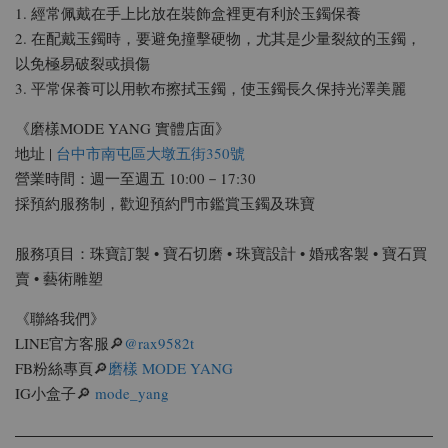
1. 經常佩戴在手上比放在裝飾盒裡更有利於玉鐲保養
2. 在配戴玉鐲時，要避免撞擊硬物，尤其是少量裂紋的玉鐲，
以免極易破裂或損傷
3. 平常保養可以用軟布擦拭玉鐲，使玉鐲長久保持光澤美麗
《磨樣MODE YANG 實體店面》
地址 |
台中市南屯區大墩五街350號
營業時間：週一至週五 10:00－17:30
採預約服務制，歡迎預約門市鑑賞玉鐲及珠寶
服務項目：珠寶訂製 • 寶石切磨 • 珠寶設計 • 婚戒客製 • 寶石買
賣 • 藝術雕塑
《聯絡我們》
LINE官方客服🔎
@rax9582t
FB粉絲專頁🔎
磨樣 MODE YANG
IG小盒子🔎
mode_yang