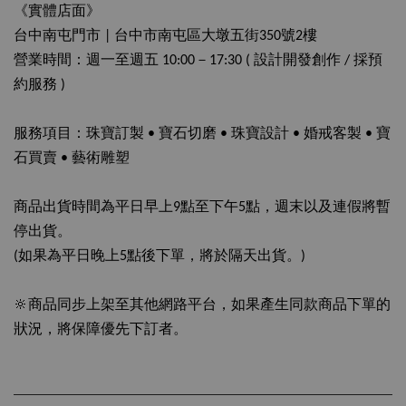
《實體店面》
台中南屯門市
| 台中市南屯區大墩五街350號2樓
營業時間：週一至週五 10:00－17:30 ( 設計開發創作 / 採預
約服務 )
服務項目：珠寶訂製 • 寶石切磨 • 珠寶設計 • 婚戒客製 • 寶
石買賣 • 藝術雕塑
商品出貨時間為平日早上9點至下午5點，週末以及連假將暫
停出貨。
(如果為平日晚上5點後下單，將於隔天出貨。)
🔆商品同步上架至其他網路平台，如果產生同款商品下單的
狀況，將保障優先下訂者。