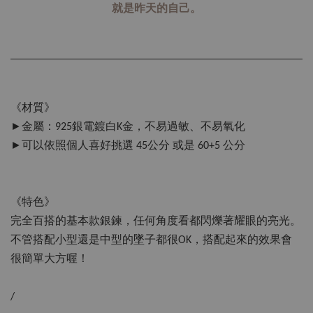
就是昨天的自己。
《材質》
►金屬：925銀電鍍白K金，不易過敏、不易氧化
►可以依照個人喜好挑選 45公分 或是 60+5 公分
《特色》
完全百搭的基本款銀鍊，任何角度看都閃爍著耀眼的亮光。
不管搭配小型還是中型的墜子都很OK，搭配起來的效果會
很簡單大方喔！
/