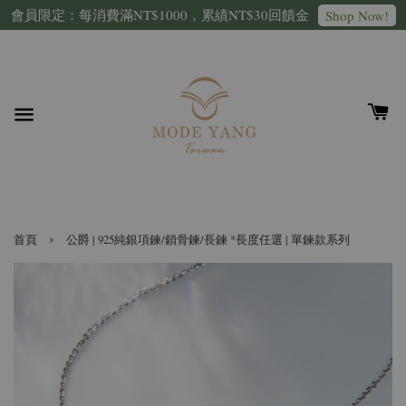
會員限定：每消費滿NT$1000，累績NT$30回饋金
Shop Now!
›
首頁
公爵 | 925純銀項鍊/鎖骨鍊/長鍊 *長度任選 | 單鍊款系列