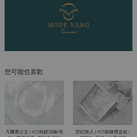
您可能也喜歡
凡爾賽公主 | 925純銀項鍊/長
世紀旅人 | 925銀鍊禮盒組 /