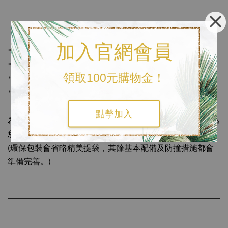
《包裝》
加入官網會員
* 精美提袋(→隨機出貨)
* 精美珠寶盒(→隨機出貨)
領取100元購物金！
* 擦拭布(任何銀飾皆可擦拭保養)
* 名片
點擊加入
為響應環保，結帳時可以另外備註
使用環保包裝
，我們將為
您準備簡約輕便的包裝。
(環保包裝會省略精美提袋，其餘基本配備及防撞措施都會
準備完善。)