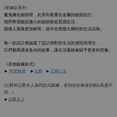
(單鍊款系列：
魔鬼藏在細節裡，此系列著重在金屬的細節設計。
我們希望能從微小的細節創造質感生活，
讓個人風格更加鮮明，從外在煥發出獨特的生活品味。
每一款設計都涵蓋了設計師對於生活的感悟與理念，
它們都再講述各自的故事，讓生活風格被賦予更多的想像。
《其他銀鍊款式》
►
芭蕾舞者
►
女爵
►
凡塵公主
(公爵和公爵夫人為同款式銀鍊，差別在於兩者的粗&長度不
同。)
►
公爵夫人