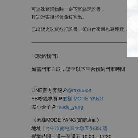
可於珠寶購物時一併下單鑑定證書，
打完證書後將會隨貨寄出。
已出貨之珠寶欲打證書，須自付來回包裹運費，寄回
《聯絡我們》
如需門市自取，請至以下平台預約門市時間
LINE官方客服🔎
@rax9582t
FB粉絲專頁🔎
磨樣 MODE YANG
IG小盒子🔎
mode_yang
《磨樣MODE YANG 實體店面》
地址 |
台中市南屯區大墩五街350號
營業時間：週一至週五 10:00－17:30