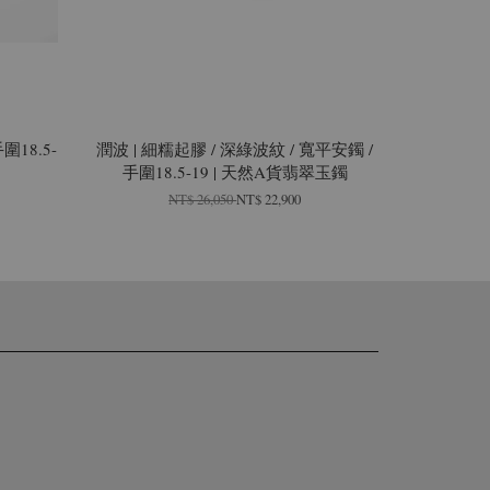
圍18.5-
潤波 | 細糯起膠 / 深綠波紋 / 寬平安鐲 /
手圍18.5-19 | 天然A貨翡翠玉鐲
NT$ 26,050
NT$ 22,900