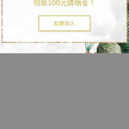
領取100元購物金！
點擊加入
珠寶後打證。