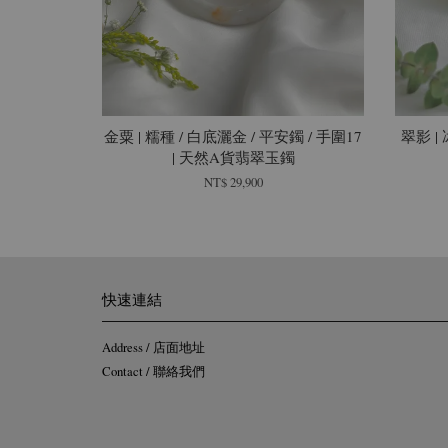
金粟 | 糯種 / 白底灑金 / 平安鐲 / 手圍17
翠影 | 
| 天然A貨翡翠玉鐲
NT$ 29,900
快速連結
Address / 店面地址
Contact / 聯絡我們