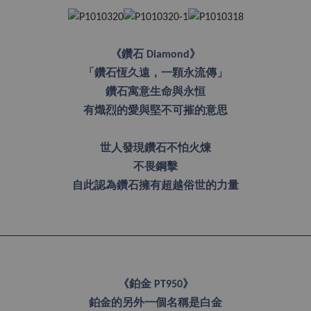
《鑽石 Diamond》
「鑽石恆久遠，一顆永流傳」
鑽石寓意生命與永恒
有熾烈的愛與堅不可摧的意思
世人發現鑽石不怕火煉
不畏鋼擊
自此認為鑽石擁有超越俗世的力量
《鉑金 PT950》
鉑金的另外一個名稱是白金