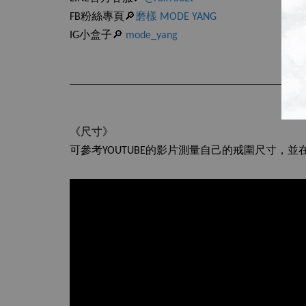
FB粉絲專頁🔎
磨樣 MODE YANG
IG小盒子🔎
mode_yang
《尺寸》
可參考YOUTUBE的影片測量自己的戒圍尺寸