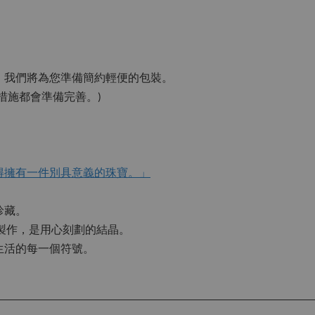
，我們將為您準備簡約輕便的包裝。
措施都會準備完善。)
得擁有一件別具意義的珠寶。」
珍藏。
工製作，是用心刻劃的結晶。
生活的每一個符號。