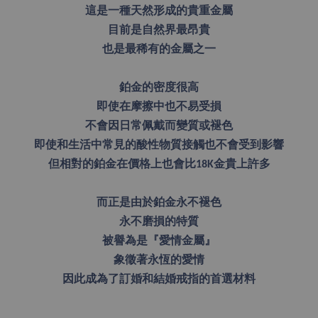
這是一種天然形成的貴重金屬
目前是自然界最昂貴
也是最稀有的金屬之一
鉑金的密度很高
即使在摩擦中也不易受損
不會因日常佩戴而變質或褪色
即使和生活中常見的酸性物質接觸也不會受到影響
但相對的鉑金在價格上也會比18K金貴上許多
而正是由於鉑金永不褪色
永不磨損的特質
被譽為是『愛情金屬』
象徵著永恆的愛情
因此成為了訂婚和結婚戒指的首選材料