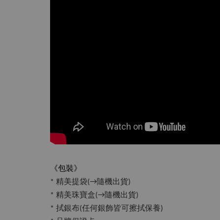
《包裝》
* 精美提袋(→隨機出貨)
* 精美珠寶盒(→隨機出貨)
* 拭銀布(任何銀飾皆可擦拭保養)