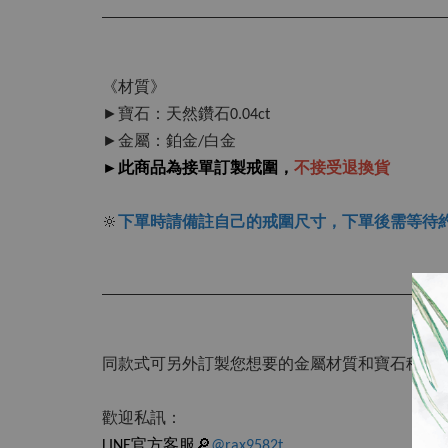
《材質》
►寶石：天然鑽石0.04ct
►金屬：鉑金/白金
►此商品為接單訂製戒圍，
不接受退換貨
🔆
下單時請備註自己的戒圍尺寸，下單後需等待
同款式可另外訂製您想要的金屬材質和寶石種類
歡迎私訊：
LINE官方客服🔎
@rax9582t