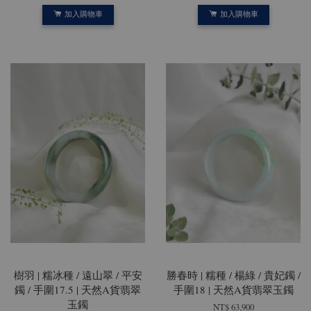
加入購物車
加入購物車
樹羽 | 糯冰種 / 遠山翠 / 平安
勝春時 | 糯種 / 楊綠 / 貴妃鐲 /
鐲 / 手圍17.5 | 天然A貨翡翠
手圍18 | 天然A貨翡翠玉鐲
玉鐲
NT$ 63,900