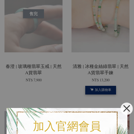
售完
春澄 | 玻璃種翡翠玉戒 | 天然
清雅 | 冰種金絲綠翡翠 | 天然
A貨翡翠
A貨翡翠手鍊
NT$ 7,900
NT$ 13,200
加入購物車
加入官網會員