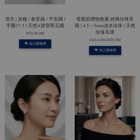
清月 | 冰種 / 春芽綠 / 平安鐲 /
母親節禮物推薦 經典珍珠耳
手圍17.5 | 天然A貨翡翠玉鐲
環 | 4.5～5mm淡水珍珠 | 天然
珍珠耳環
NT$ 89,900
NT$ 1,000
NT$ 580
加入購物車
加入購物車