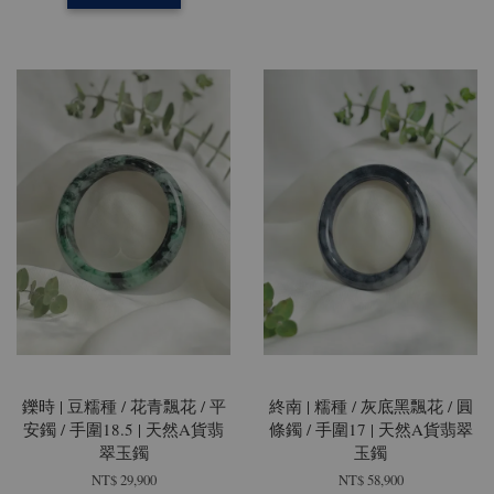
鑠時 | 豆糯種 / 花青飄花 / 平
終南 | 糯種 / 灰底黑飄花 / 圓
安鐲 / 手圍18.5 | 天然A貨翡
條鐲 / 手圍17 | 天然A貨翡翠
翠玉鐲
玉鐲
NT$ 29,900
NT$ 58,900