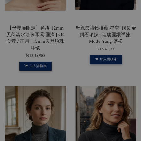
【母親節限定】頂級 12mm
母親節禮物推薦 星空| 18K 金
天然淡水珍珠耳環 圓滿 | 9K
鑽石項鍊 | 璀璨圓鑽墜鍊-
金黃 / 正圓 | 12mm天然珍珠
Mode Yang 磨樣
耳環
NT$ 47,900
NT$ 15,900
加入購物車
加入購物車