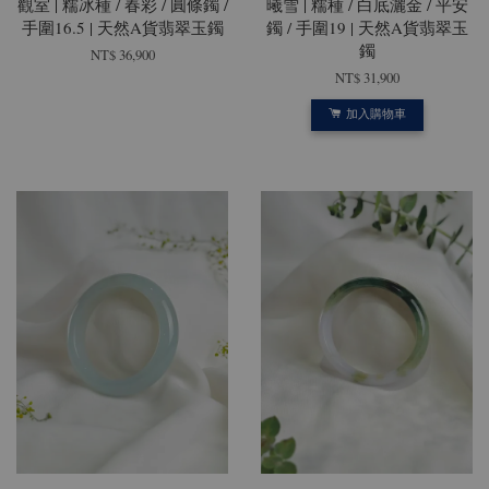
觀室 | 糯冰種 / 春彩 / 圓條鐲 /
曦雪 | 糯種 / 白底灑金 / 平安
手圍16.5 | 天然A貨翡翠玉鐲
鐲 / 手圍19 | 天然A貨翡翠玉
鐲
NT$ 36,900
NT$ 31,900
加入購物車