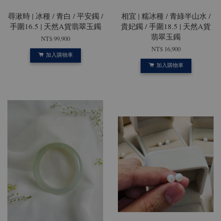
尋湫時 | 冰種 / 青白 / 平安鐲 /
相宜 | 糯冰種 / 青綠半山水 /
手圍16.5 | 天然A貨翡翠玉鐲
貴妃鐲 / 手圍18.5 | 天然A貨
翡翠玉鐲
NT$ 99,900
NT$ 16,900
加入購物車
加入購物車