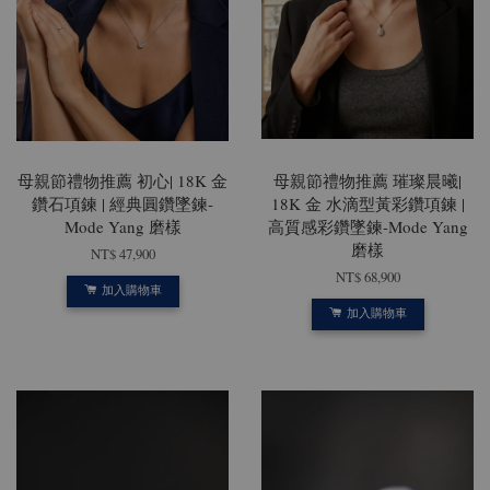
母親節禮物推薦 初心| 18K 金
母親節禮物推薦 璀璨晨曦|
鑽石項鍊 | 經典圓鑽墜鍊-
18K 金 水滴型黃彩鑽項鍊 |
Mode Yang 磨樣
高質感彩鑽墜鍊-Mode Yang
磨樣
NT$ 47,900
NT$ 68,900
加入購物車
加入購物車